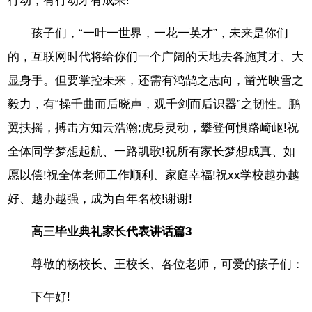
行动，有行动才有成果!
孩子们，“一叶一世界，一花一英才”，未来是你们
的，互联网时代将给你们一个广阔的天地去各施其才、大
显身手。但要掌控未来，还需有鸿鹄之志向，凿光映雪之
毅力，有“操千曲而后晓声，观千剑而后识器”之韧性。鹏
翼扶摇，搏击方知云浩瀚;虎身灵动，攀登何惧路崎岖!祝
全体同学梦想起航、一路凯歌!祝所有家长梦想成真、如
愿以偿!祝全体老师工作顺利、家庭幸福!祝xx学校越办越
好、越办越强，成为百年名校!谢谢!
高三毕业典礼家长代表讲话篇3
尊敬的杨校长、王校长、各位老师，可爱的孩子们：
下午好!