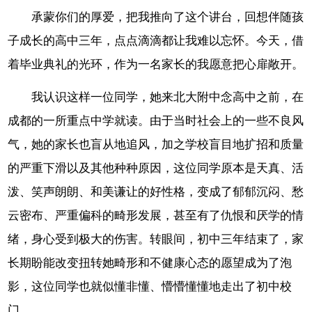
承蒙你们的厚爱，把我推向了这个讲台，回想伴随孩
子成长的高中三年，点点滴滴都让我难以忘怀。今天，借
着毕业典礼的光环，作为一名家长的我愿意把心扉敞开。
我认识这样一位同学，她来北大附中念高中之前，在
成都的一所重点中学就读。由于当时社会上的一些不良风
气，她的家长也盲从地追风，加之学校盲目地扩招和质量
的严重下滑以及其他种种原因，这位同学原本是天真、活
泼、笑声朗朗、和美谦让的好性格，变成了郁郁沉闷、愁
云密布、严重偏科的畸形发展，甚至有了仇恨和厌学的情
绪，身心受到极大的伤害。转眼间，初中三年结束了，家
长期盼能改变扭转她畸形和不健康心态的愿望成为了泡
影，这位同学也就似懂非懂、懵懵懂懂地走出了初中校
门。