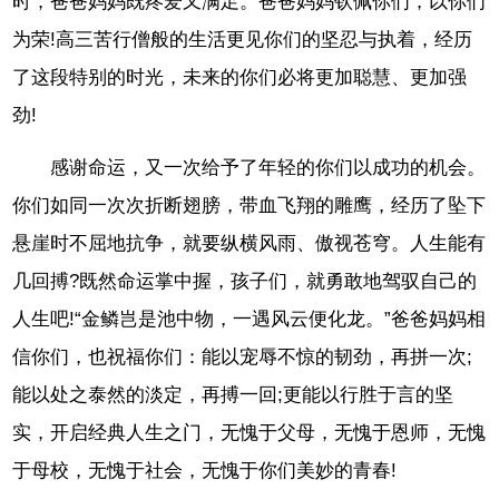
时，爸爸妈妈既疼爱又满足。爸爸妈妈钦佩你们，以你们
为荣!高三苦行僧般的生活更见你们的坚忍与执着，经历
了这段特别的时光，未来的你们必将更加聪慧、更加强
劲!
感谢命运，又一次给予了年轻的你们以成功的机会。
你们如同一次次折断翅膀，带血飞翔的雕鹰，经历了坠下
悬崖时不屈地抗争，就要纵横风雨、傲视苍穹。人生能有
几回搏?既然命运掌中握，孩子们，就勇敢地驾驭自己的
人生吧!“金鳞岂是池中物，一遇风云便化龙。”爸爸妈妈相
信你们，也祝福你们：能以宠辱不惊的韧劲，再拼一次;
能以处之泰然的淡定，再搏一回;更能以行胜于言的坚
实，开启经典人生之门，无愧于父母，无愧于恩师，无愧
于母校，无愧于社会，无愧于你们美妙的青春!