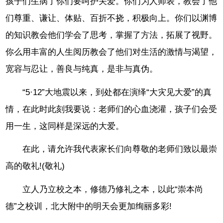
孩子们生病了你们要呵护关爱。你们为人师表，教会了他
们尊重、谦让、体贴、百折不挠，积极向上。你们以渊博
的知识教会他们学会了思考，掌握了方法，拓展了视野。
你么用丰富的人生阅历教会了他们对生活的激情与渴望，
宽容与忍让，善良与纯真，是非与真伪。
“5·12”大地震以来，到处都在演绎“大灾见大爱”的真
情，在此时此刻我要说：老师们的心血浇灌，孩子们会受
用一生，这同样是深远的大爱。
在此，请允许我代表家长们向尊敬的老师们致以最崇
高的敬礼!(敬礼)
立人乃立校之本，修德乃修礼之本，以此“崇本尚
德”之校训，北大附中的明天会更加绚丽多彩!