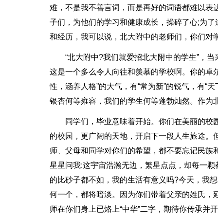
难，不是我不善言词，而是再好的词语都难以表
子们，为他们的学习和健康成长，操碎了心;为
和经历，我可以说，北大附中的老师们，你们对
“北大附中?我们就爱招北大附中的学生”，
这是一个多么令人向往和羡慕的学校啊。你的卓
性，涵养人格”的大气，有“常为新”的锐气，有“
银杏何等雍容，我们的学生何等蓬勃灿然。作为
同学们，毕业意味着开始。你们在美丽的校
的校园，更广阔的天地，开启下一段人生旅途。
师、父母和同学对你们的希望，都不要忘记民族
星星问我:这宇宙浩瀚无边，繁星点点，却每一
的比砂子都不如，我的生活有意义吗?今天，我
何一个，都将暗淡。因为你们带着父亲的姓氏，延
师在你们身上已烙上“中华”二字，期待你传承并