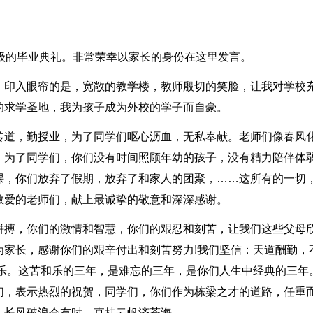
级的毕业典礼。非常荣幸以家长的身份在这里发言。
，印入眼帘的是，宽敞的教学楼，教师殷切的笑脸，让我对学校
的求学圣地，我为孩子成为外校的学子而自豪。
传道，勤授业，为了同学们呕心沥血，无私奉献。老师们像春风
。为了同学们，你们没有时间照顾年幼的孩子，没有精力陪伴体
课，你们放弃了假期，放弃了和家人的团聚，……这所有的一切
敬爱的老师们，献上最诚挚的敬意和深深感谢。
拼搏，你们的激情和智慧，你们的艰忍和刻苦，让我们这些父母
为家长，感谢你们的艰辛付出和刻苦努力!我们坚信：天道酬勤，
快乐。这苦和乐的三年，是难忘的三年，是你们人生中经典的三年
们，表示热烈的祝贺，同学们，你们作为栋梁之才的道路，任重
。长风破浪会有时，直挂云帆济苍海。