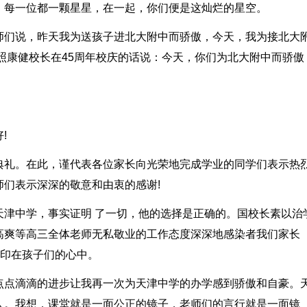
，每一位都一颗星星，在一起，你们便是这灿烂的星空。
师们说，昨天我为送孩子进北大附中而骄傲，今天，我为接北大
照康健校长在45周年校庆的话说：今天，你们为北大附中而骄傲
!
典礼。在此，谨代表各位家长向光荣地完成学业的同学们表示热
们表示深深的敬意和由衷的感谢!
天津中学，事实证明 了一切，他的选择是正确的。国校长素以治
高爽等高三全体老师无私敬业的工作态度深深地感染者我们家长
地印在孩子们的心中。
点点滴滴的进步让我再一次为天津中学的办学感到骄傲和自豪。
人。我想，课堂就是一面公正的镜子，老师们的言行就是一面镜