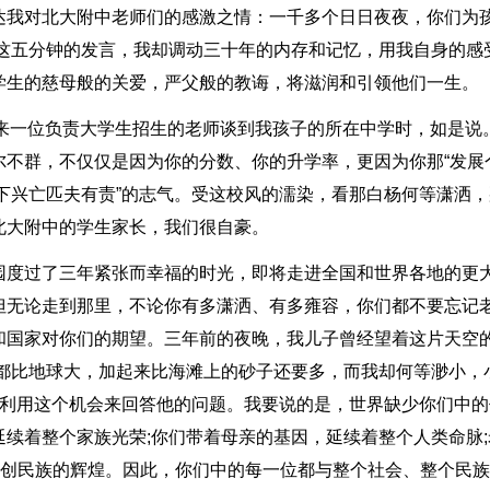
达我对北大附中老师们的感激之情：一千多个日日夜夜，你们为
了这五分钟的发言，我却调动三十年的内存和记忆，用我自身的感
学生的慈母般的关爱，严父般的教诲，将滋润和引领他们一生。
当来一位负责大学生招生的老师谈到我孩子的所在中学时，如是说
尔不群，不仅仅是因为你的分数、你的升学率，更因为你那“发展
天下兴亡匹夫有责”的志气。受这校风的濡染，看那白杨何等潇洒
北大附中的学生家长，我们很自豪。
园度过了三年紧张而幸福的时光，即将走进全国和世界各地的更
但无论走到那里，不论你有多潇洒、有多雍容，你们都不要忘记
和国家对你们的期望。三年前的夜晚，我儿子曾经望着这片天空
颗都比地球大，加起来比海滩上的砂子还要多，而我却何等渺小，
想利用这个机会来回答他的问题。我要说的是，世界缺少你们中的
续着整个家族光荣;你们带着母亲的基因，延续着整个人类命脉;
开创民族的辉煌。因此，你们中的每一位都与整个社会、整个民