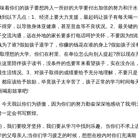
意味着你们的孩子要想跨入一所好的大学要付出加倍的努力和汗水
做到以下几点：1、经济上要大力支援，最起码让孩子有每天喝一
不得穿，以导致身体亚健康，甚至贫血等不良状况。2、最关键的
子交流沟通，远在外地的家长要多打电话呵护关怀，不要因为怕
为了谁?假如孩子退学了，你赚的钱花在谁的身上?假如孩子没
取理想的大学。你们在村里、在单位怎么向别人提起?所以现在
在这里陪伴孩子读书，没条件的也要常来看望孩子，实在没办法
绩生活情况。3、对孩子取得的成绩要给予充分地理解，不要只是
，都应该给予鼓励，毕竟孩子太辛苦了，孩子正常的学习时间每
而喝彩鼓掌吧!
，今天我以你们为骄傲，因为你们的努力勤奋深深地感动了我;明
考一定会书写辉煌。
的，我们要咬牙坚持，我们要从学习中找到乐趣。当你们不求上
学的父母亲人;当你们学习疲乏的时候，想想在校内对你们充满期