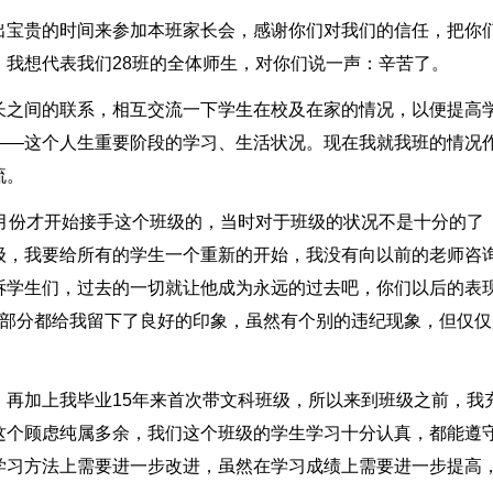
出宝贵的时间来参加本班家长会，感谢你们对我们的信任，把你
我想代表我们28班的全体师生，对你们说一声：辛苦了。
长之间的联系，相互交流一下学生在校及在家的情况，以便提高
——这个人生重要阶段的学习、生活状况。现在我就我班的情况
流。
七月份才开始接手这个班级的，当时对于班级的状况不是十分的了
级，我要给所有的学生一个重新的开始，我没有向以前的老师咨
诉学生们，过去的一切就让他成为永远的过去吧，你们以后的表
大部分都给我留下了良好的印象，虽然有个别的违纪现象，但仅仅
。再加上我毕业15年来首次带文科班级，所以来到班级之前，我
这个顾虑纯属多余，我们这个班级的学生学习十分认真，都能遵
学习方法上需要进一步改进，虽然在学习成绩上需要进一步提高