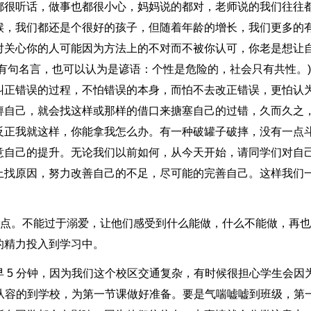
都很听话，做事也都很小心，妈妈说的都对，老师说的我们往往
候，我们都还是个很好的孩子，但随着年龄的增长，我们更多的
对关心你的人可能因为方法上的不对而不被你认可，你老是想让
有句名言，也可以认为是谚语：个性是危险的，社会只有共性。
纠正错误的过程，不怕错误的本身，而怕不去改正错误，更怕认
痹自己，就会找这样或那样的借口来搪塞自己的过错，久而久之
反正我就这样，你能拿我怎么办。有一种破罐子破摔，没有一点
意自己的提升。无论我们以前如何，从今天开始，请同学们对自
上找原因，努力改善自己的不足，尽可能的完善自己。这样我们
一点。不能过于溺爱，让他们感受到什么能做，什么不能做，再
的精力投入到学习中。
 5 分钟，因为我们这个校区交通复杂，有时候很担心学生会因
很从容的到学校，为第一节课做好准备。要是气喘嘘嘘到班级，第