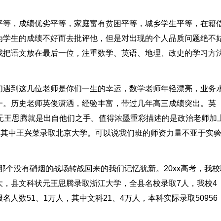
平等，成绩优劣平等，家庭富有贫困平等，城乡学生平等，在籍
为学生的成绩不好而去批评他，但是对出现的个人品质问题绝不
我把语文放在最后一位，注重数学、英语、地理、政史的学习方
们遇到这几位老师是你们一生的幸运，数学老师年轻漂亮，业务
一。历史老师英俊潇洒，经验丰富，带过几年高三成绩突出。英
元王思腾就是出自他们之手。值得浓墨重彩描述的是政治老师加
，其中王兴菜录取北京大学。可以说我们班的师资力量不亚于实
从那个没有硝烟的战场转战回来的我们记忆犹新。20xx高考，我校
，县文科状元王思腾录取浙江大学，全县名校录取7人，我校4
人数51、1万人，其中文科21、4万人，本科实际录取50956