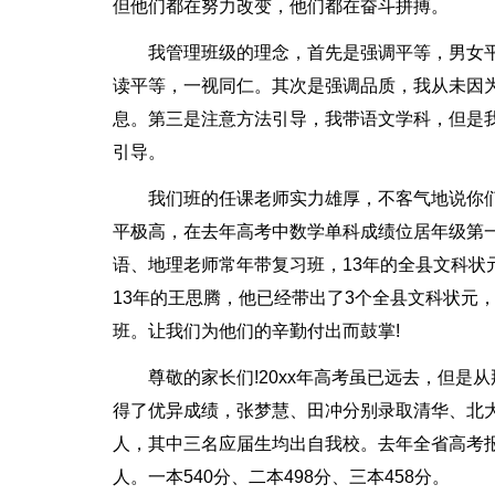
但他们都在努力改变，他们都在奋斗拼搏。
我管理班级的理念，首先是强调平等，男女
读平等，一视同仁。其次是强调品质，我从未因
息。第三是注意方法引导，我带语文学科，但是
引导。
我们班的任课老师实力雄厚，不客气地说你
平极高，在去年高考中数学单科成绩位居年级第
语、地理老师常年带复习班，13年的全县文科状
13年的王思腾，他已经带出了3个全县文科状元
班。让我们为他们的辛勤付出而鼓掌!
尊敬的家长们!20xx年高考虽已远去，但是
得了优异成绩，张梦慧、田冲分别录取清华、北大
人，其中三名应届生均出自我校。去年全省高考报名
人。一本540分、二本498分、三本458分。