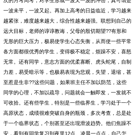
次的月考周考，对学生形成一波又一波的冲击，真可谓是
一波未平，一波又起。再加上高考的日益临近，学习越来
越紧张，难度越来越大，综合性越来越强。联想到自己的
远大目标，老师的谆谆教诲，父母的殷切期望??有形和
无形的巨大压力，极易使学生心态失衡，从而使一些平常
各方面都很优秀的学生，变得极不稳定，烦躁不安，喜怒
无常。还有同学，意志方面的优柔寡断、虎头蛇尾，自制
力差，易受暗示等，也极易表现为悲观，失望，退缩，甚
至惹是生非??这些问题，如果班主任不加以防范，这些
同学的心理，不加以疏导，问题就会一触即发，一发就不
可收拾。还有些学生，特别是一些临界生，学习处于一个
高原状态，成绩很难突破自身的瓶颈，多次考查，总是处
于一个临界状态，个别甚至还出现滑波趋势。他们焦躁不
安，看到有同学复习到夜里12点、凌晨一点点，自己怎