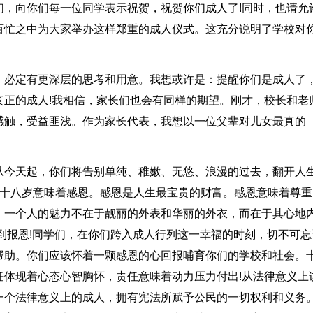
们，向你们每一位同学表示祝贺，祝贺你们成人了!同时，也请允
百忙之中为大家举办这样郑重的成人仪式。这充分说明了学校对
，必定有更深层的思考和用意。我想或许是：提醒你们是成人了
真正的成人!我相信，家长们也会有同样的期望。刚才，校长和老
感触，受益匪浅。作为家长代表，我想以一位父辈对儿女最真的
。
从今天起，你们将告别单纯、稚嫩、无悠、浪漫的过去，翻开人
?十八岁意味着感恩。感恩是人生最宝贵的财富。感恩意味着尊重
。一个人的魅力不在于靓丽的外表和华丽的外衣，而在于其心地
到报恩!同学们，在你们跨入成人行列这一幸福的时刻，切不可忘
帮助。你们应该怀着一颗感恩的心回报哺育你们的学校和社会。
任体现着心态心智胸怀，责任意味着动力压力付出!从法律意义上
一个法律意义上的成人，拥有宪法所赋予公民的一切权利和义务