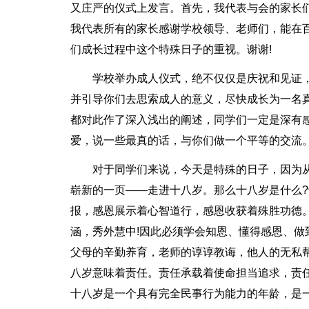
又庄严的仪式上发言。首先，我代表与会的家长
我代表所有的家长感谢学校领导、老师们，能在
们成长过程中这个特殊日子的重视。谢谢!
学校举办成人仪式，绝不仅仅是庆祝和见证
并引导你们去思索成人的意义，尽快成长为一名
都对此作了深入浅出的阐述，同学们一定是深有
爱，说一些最真的话，与你们做一个平等的交流
对于同学们来说，今天是特殊的日子，因为
崭新的一页——走进十八岁。那么十八岁是什么
报，感恩展示着心智道行，感恩收获着殊胜功德
涵，秀外慧中!因此必须学会知恩、懂得感恩、做
父母的辛勤养育，老师的谆谆教诲，他人的无私
八岁意味着责任。责任承载着使命担当追求，责
十八岁是一个具有完全民事行为能力的年龄，是