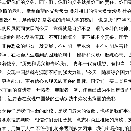
要忘记你们的义务。同学们，你们的义务就是你们的责任。你们
企盼的老师、拳拳而望的父母负责;要对祖国的强大负责;要对社
自强不息，厚德载物”是著名的清华大学的校训，也是我们中华
年的风风雨雨发展到今天，靠得就是自强不息、艰苦奋斗的精神
你想象的那么复杂无真，不可以偏概全，更不能求全责备。同学
并非你想象的那么一筹莫展，不可能一劳永逸，更不可能尽善皆
精神，在社会人生遇到的困难坎坷中、挫折和失败中磨练心志、
味着使命。“历史和现实都告诉我们，青年一代有理想、有担当，
标、实现中国梦就有源源不断的强大力量。”今天，随着综合国力
、更有能力、更有信心实现民族复兴的目标。同学们，要自觉肩
时代前面的奋进者、开拓者、奉献者，努力使自己成为祖国建设的
量”，让青春在实现中国梦的生动实践中焕发出绚丽的光彩。
因为你们是我们生命的延续，是我们最大的骄傲，也将是我们事
福和永恒的期盼，相信你们会用智慧、意志和尚且稚嫩的肩膀，
青春，无悔于人生!不管你们将来遇到多大困难，我们都是你们的