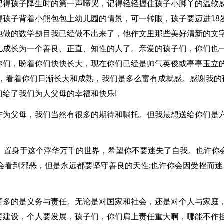
记得孩子降生时的第一声啼哭，记得轻轻握住孩子小脚丫的温软
孩子背着小熊包包上幼儿园的情景，可一转眼，孩子要迈进18
他做的数学题目我已经做不出来了，他作文里那些美好清新的文
儿成长为一个善良、正直、知性的人了。亲爱的孩子们，你们也
你们，盼着你们快快长大，现在你们已经是帅气英俊或亭亭玉立
中，看着你们日渐长大和成熟，我们是多么富有成就感。感谢我的
给了我们为人父母的幸福和快乐!
作为父母，我们当然有很多的期待和嘱托。但我最想送给你们是
生。置身于这个浮华万千的世界，希望你不要迷失了自我。也许你
会看到邪恶，但是永远都要坚守善良的天性;也许你会因受挫而迷
更多的是义务与责任。无论是对国家和社会，还是对个人与家庭
要建设，个人要发展，孩子们，你们肩上责任重大啊，哪能不作