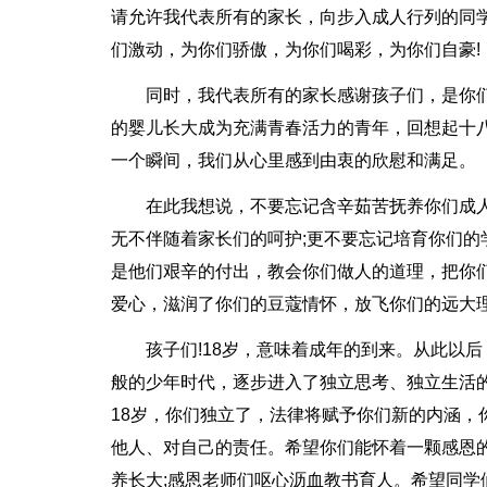
请允许我代表所有的家长，向步入成人行列的同学
们激动，为你们骄傲，为你们喝彩，为你们自豪!
同时，我代表所有的家长感谢孩子们，是你
的婴儿长大成为充满青春活力的青年，回想起十
一个瞬间，我们从心里感到由衷的欣慰和满足。
在此我想说，不要忘记含辛茹苦抚养你们成
无不伴随着家长们的呵护;更不要忘记培育你们的
是他们艰辛的付出，教会你们做人的道理，把你
爱心，滋润了你们的豆蔻情怀，放飞你们的远大
孩子们!18岁，意味着成年的到来。从此以
般的少年时代，逐步进入了独立思考、独立生活的
18岁，你们独立了，法律将赋予你们新的内涵，
他人、对自己的责任。希望你们能怀着一颗感恩
养长大;感恩老师们呕心沥血教书育人。希望同