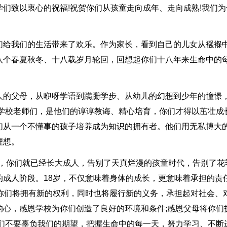
们致以衷心的祝福!祝贺你们从孩童走向成年、走向成熟!我们为
们给我们的生活带来了欢乐。作为家长，看到自己的儿女从襁褓
八个春夏秋冬、十八载岁月轮回，回想起你们十八年来生命中的
人的父母，从咿呀学语到蹒跚学步、从幼儿的幻想到少年的憧憬
学校老师们，是他们的谆谆教诲、精心培育，你们才得以茁壮成长
们从一个不懂事的孩子培养成为知识的拥有者。他们用无私博大
理想。
后，你们就已经长大成人，告别了天真烂漫的孩童时代，告别了花
成人阶段。18岁，不仅意味着身体的成长，更意味着承担的责任
你们将拥有新的权利，同时也将履行新的义务，承担起对社会、
的心，感恩学校为你们创造了良好的环境和条件;感恩父母将你们
学们不要辜负我们的期望，把握生命中的每一天，努力学习、不断