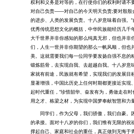
权利和义务是对等的，在行使你们的权利时请不
对自己负责——对自己的今天明天负责;要对殷殷
的进步、人类的发展负责。十八岁意味着自强。“
优秀传统思想文化的概括，中华民族能经历几千
大千世界并非你感知的那么纯真无邪，但也并非
们，人生一世并非你期望的那么一帆风顺，但也
美。这就需要我们每一位同学要发扬自强不息的
锻炼筋骨，去实现自我、去超越自我。十八岁意
家就有前途，民族就有希望，实现我们的发展目
显著增强，中国比历史上任何时期都更接近实现
起时代重任，“珍惜韶华、奋发有为，勇做走在
用之才、栋梁之材，为实现中国梦奉献智慧和力
同学们，作为父母，我们骄傲，我们自豪。
的承接。面对十八岁的你们，我们惟有无限的祝
撑起自己、家庭和社会的重任，真正做到无悔于