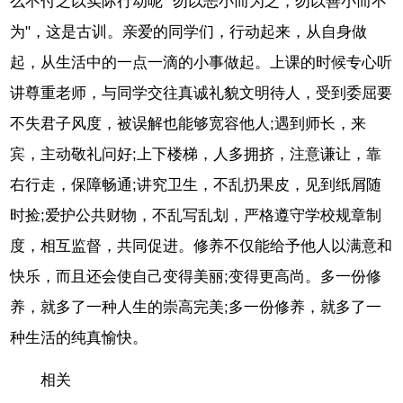
么不付之以实际行动呢 "勿以恶小而为之，勿以善小而不
为"，这是古训。亲爱的同学们，行动起来，从自身做
起，从生活中的一点一滴的小事做起。上课的时候专心听
讲尊重老师，与同学交往真诚礼貌文明待人，受到委屈要
不失君子风度，被误解也能够宽容他人;遇到师长，来
宾，主动敬礼问好;上下楼梯，人多拥挤，注意谦让，靠
右行走，保障畅通;讲究卫生，不乱扔果皮，见到纸屑随
时捡;爱护公共财物，不乱写乱划，严格遵守学校规章制
度，相互监督，共同促进。修养不仅能给予他人以满意和
快乐，而且还会使自己变得美丽;变得更高尚。多一份修
养，就多了一种人生的崇高完美;多一份修养，就多了一
种生活的纯真愉快。
相关