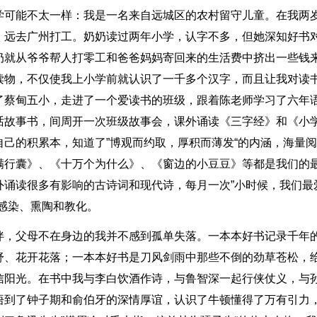
学可能不太一样：我是一名来自远城区的农村留守儿童。在我两
，远去广州打工。奶奶读过两年小学，认字不多，但她深知好书
奶就从爷爷帮人打零工和爸爸妈妈寄回来的生活费中挤出一些钱
读物，不仅使我上小学前就认识了一千多个汉字，而且让我对读
了蔡甸五小，走进了一个爱读书的班级，跟着陈老师学习了六年
话故事书，间周开一次班级故事会，课外诵读《三字经》和《小
己的积累本，知道了”博观而约取，厚积而薄发“的内涵，海量
满行囊》、《十万个为什么》、《窗边的小豆豆》等都是我们的
外诵读很多有影响的古诗词和现代诗，每月一次”小时候，我们最
感染、熏陶和教化。
伴，父母不在身边的我并不感到孤单失落。一本本好书记录千年
舒、花开花落；一本本好书是刀风剑雨中那些不倒的劲草苍松，
信阳光。在书中我与李白饮酒作诗，与鲁智深一起行侠仗义，与
悟到了钟子期和俞伯牙的深情厚谊，认识了牛顿懂得了万有引力