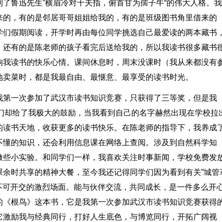
了鲁迅先生”横眉冷对千夫指，俯首甘为孺子牛“的伟大人格。
来的，有的是邻居哥哥姐姐给我的，有的是班级图书角里借来的
学们假期阅读，开学时再由每位同学挑选自己最爱读的两本藏书
，还有的是陈老师的孩子看完后送给我的，所以我读书很多藏书
响我读书的快乐心情。课间休息时，周末没课时（我从来都没有
地卖菜时，都是我最自由、最惬意、最享受的读书时光。
我第一次参加了武汉市读书知识竞赛，只获得了三等奖，但是我
学们却给了我极大的鼓励，当我看到自己的名字赫然出现在学校拉
的读书天地，收获更多的读书快乐。在陈老师的指导下，我养成
不懂的知识，还会利用信息课在网络上查阅。涉及到自然科学知
做些小实验。和同学们一样，我喜欢关注时事新闻，学校免费发
课余时共享的精神大餐，至今我还记得同学们因为看到有关”城管
、不可开交的激烈场面。能与伙伴交流，共同成长，是一件多么开
的《根鸟》这本书，它是我第一次参加武汉市读书知识竞赛获得
它激励我与经典同行，打好人生底色，与博览同行，开拓广阔视