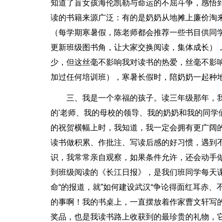
知道了盲女孩海伦凯勒与命运的不屈斗争，感悟到
读的书籍来源广泛：有的是奶奶从地摊上廉价淘
（每学期寒暑假，陈老师都会推荐一些书目供同
更新班级图书角，让大家交换阅读，集体成长）
少，但这丝毫不影响我对读书的热爱，丝毫不影
加过任何培训班），寒暑长假时，陪奶奶一起种
三、我是一个幸福的孩子。读三年级那年，
的'老师、我的母校的领导、我的奶奶和我的同
的祝贺横幅上时，我知道，我一定会拥有更广阔
读书做积累、作批注、写读后感的好习惯，遇到
识，我常常亲自观察，如果条件允许，还会动手
到班级阅读的《长江日报》，是我们班同学每天
命“的报道，就”如何建设武汉“争论得面红耳赤
的事啊！我的书桌上，一直摆放着作家曹文轩写
奖品，也是我读书路上收获到的最珍贵的礼物，