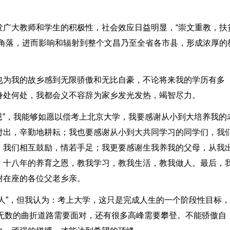
发广大教师和学生的积极性，社会效应日益明显，“崇文重教，扶
个角落，进而影响和辐射到整个文昌乃至全省各市县，形成浓厚的
也为我的故乡感到无限骄傲和无比自豪，不论将来我的学历有多
身处何处，我都会义不容辞为家乡发光发热，竭智尽力。
感恩”，我能够如愿以偿考上北京大学，我要感谢从小到大培养我的
付出，辛勤地耕耘；我也要感谢从小到大共同学习的同学们，我
，我们相互鼓励，情若手足；我更要感谢生我养我的父母，从我
，十八年的养育之恩，教我学习，教我生活，教我做人。最后，
谢在座的各位父老乡亲。
人”，但我认为：考上大学，这只是完成人生的一个阶段性目标
过无数的曲折道路需要面对，还有很多高峰需要攀登。不能骄傲自