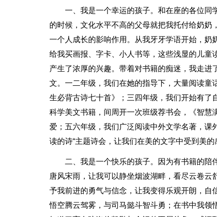
一、我是一个幸运的孩子。和在座的各位同
的时候，文化水平不高的父母就把我托付给奶奶
一个人成长的影响作用。从我牙牙学语开始，奶
给我买画报、字卡、小人书等，这些浅显的儿童
产生了浓厚的兴趣。带着对书籍的痴迷，我走进
文。一二年级，我们在她的指导下，大量阅读童
生必背古诗七十首》；三四年级，我们开始有了自
科学美文书籍，间周开一次班级荐书会，《智慧
爱；五六年级，我们广泛阅读中外文学名著，课
读的诗“主题诗会，让我们在美的文字中受到美的
二、我是一个快乐的孩子。因为有书籍的陪
唐风宋雨，让我可以静坐烟波湖畔，看尽云卷云
予我前进的勇气与信念，让我变得乐观开朗，自
悟空腾云驾雾，与司马懿斗智斗勇；在书中我领