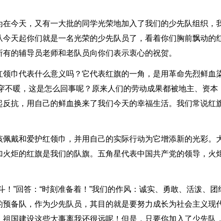
为在今天，又有一大批的同学光荣地加入了我们的少先队组织，
从今天起你们就是一名光荣的少先队员了，看着你们胸前飘动的
所有的辅导员老师和老队员向你们表示衷心的祝贺。
红领巾代表什么意义吗？它代表红旗的一角，是用革命先烈鲜血
、穿不暖，这是怎么回事呢？原来人们的劳动成果都被地主、资本
起反抗，用自己的鲜血换来了我们今天的幸福生活。我们常说红
该佩戴和爱护红领巾，并用自己的实际行动为它增添新的光彩。
加火炬的红旗是我们的队旗。五角星代表中国共产党的领导，火
斗！”回答：“时刻准备着！”我们的作风：诚实、勇敢、活泼、团
的预备队，作为少先队员，其目的就是要努力成长为社会主义现
，祖国建设这些大事离我还很远呢！但是，只要你加入了少先队