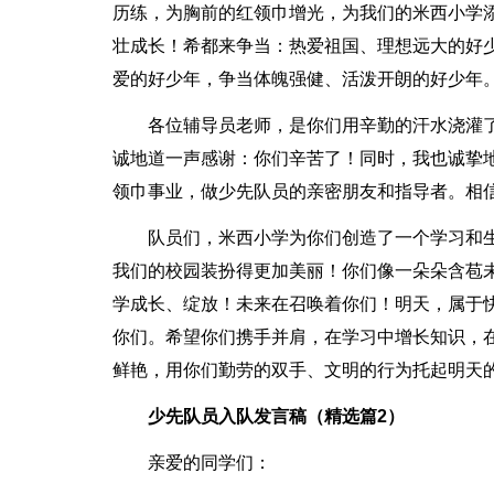
历练，为胸前的红领巾增光，为我们的米西小学
壮成长！希都来争当：热爱祖国、理想远大的好
爱的好少年，争当体魄强健、活泼开朗的好少年
各位辅导员老师，是你们用辛勤的汗水浇灌
诚地道一声感谢：你们辛苦了！同时，我也诚挚
领巾事业，做少先队员的亲密朋友和指导者。相
队员们，米西小学为你们创造了一个学习和
我们的校园装扮得更加美丽！你们像一朵朵含苞
学成长、绽放！未来在召唤着你们！明天，属于
你们。希望你们携手并肩，在学习中增长知识，
鲜艳，用你们勤劳的双手、文明的行为托起明天
少先队员入队发言稿（精选篇2）
亲爱的同学们：