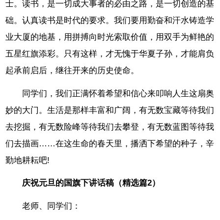
士。读书，是一切成大事者的必由之路，是一切创造的基
础。认真读书是时代的要求。我们要用勤奋和汗水铸造学
业大厦的地基，用拼搏向时光索取价值，用双手为鲜艳的
五星红旗添彩。只有这样，才无愧于华夏子孙，才能肩负
起承前启后，继往开来的历史使命。
同学们，我们正满怀着希望和信心来叩响人生这扇奥
妙的大门。生活是那样丰富和广阔，有无数宝藏等待我们
去挖掘，有无数险峰等待我们去攀登，有无数蓝图等待我
们去描画……在这生命的春天里，播洒下希望的种子，辛
勤地耕耘吧!
庆祝元旦的国旗下讲话稿（精选篇2）
老师、同学们：