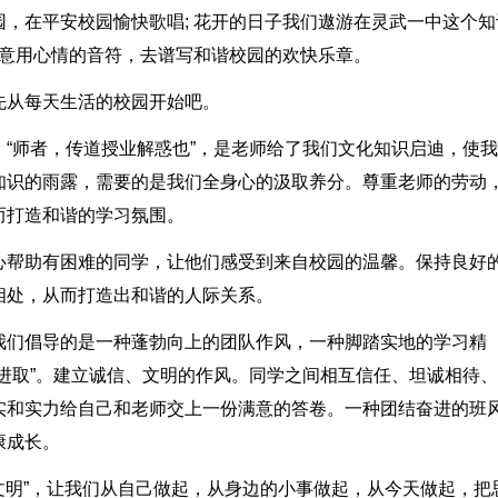
，在平安校园愉快歌唱; 花开的日子我们遨游在灵武一中这个知
愿意用心情的音符，去谱写和谐校园的欢快乐章。
先从每天生活的校园开始吧。
“师者，传道授业解惑也”，是老师给了我们文化知识启迪，使
知识的雨露，需要的是我们全身心的汲取养分。尊重老师的劳动
而打造和谐的学习氛围。
心帮助有困难的同学，让他们感受到来自校园的温馨。保持良好
相处，从而打造出和谐的人际关系。
我们倡导的是一种蓬勃向上的团队作风，一种脚踏实地的学习精
进取”。建立诚信、文明的作风。同学之间相互信任、坦诚相待
实和实力给自己和老师交上一份满意的答卷。一种团结奋进的班
康成长。
讲文明”，让我们从自己做起，从身边的小事做起，从今天做起，把