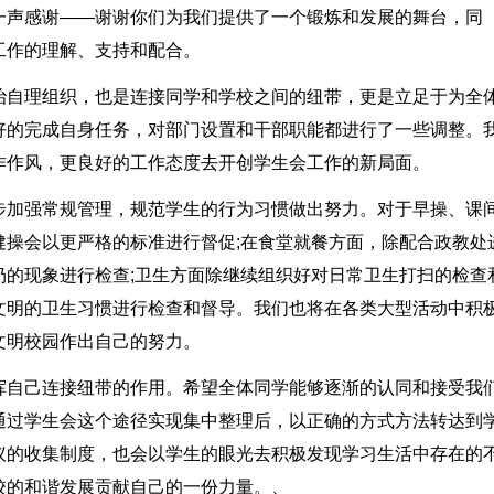
一声感谢——谢谢你们为我们提供了一个锻炼和发展的舞台，同
工作的理解、支持和配合。
治自理组织，也是连接同学和学校之间的纽带，更是立足于为全
好的完成自身任务，对部门设置和干部职能都进行了一些调整。
作作风，更良好的工作态度去开创学生会工作的新局面。
步加强常规管理，规范学生的行为习惯做出努力。对于早操、课
健操会以更严格的标准进行督促;在食堂就餐方面，除配合政教处
扔的现象进行检查;卫生方面除继续组织好对日常卫生打扫的检查
文明的卫生习惯进行检查和督导。我们也将在各类大型活动中积
文明校园作出自己的努力。
挥自己连接纽带的作用。希望全体同学能够逐渐的认同和接受我
通过学生会这个途径实现集中整理后，以正确的方式方法转达到
议的收集制度，也会以学生的眼光去积极发现学习生活中存在的
校的和谐发展贡献自己的一份力量。、