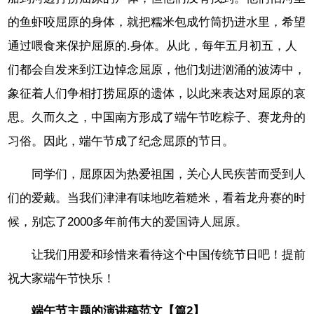
的鱼虾咬屈原的身体，就把糯米包成竹筒扔进水里，希望
通过喂食来保护屈原的.身体。从此，每年五月初五，人
们都会自发来到江边悼念屈原，他们划进汹涌的波涛中，
象征着人们争相打捞屈原的遗体，以此来表达对屈原的哀
思。久而久之，中国南方形成了端午节吃粽子、赛龙舟的
习俗。因此，端午节成了纪念屈原的节日。
同学们，屈原因为热爱祖国，关心人民疾苦而受到人
们的爱戴。当我们津津有味地吃着糙米，看着龙舟赛的时
候，别忘了2000多年前伟大的爱国诗人屈原。
让我们用爱和珍惜来看待这个中国传统节日吧！提前
祝大家端午节快乐！
端午节主题的演讲稿范文【篇2】