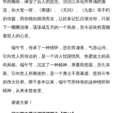
年的梅雨，淋湿了后人的思念。滔滔江水化作奔涌的激
流，你大笔一挥，《离骚》、《天问》、《九歌》等不朽
的诗篇，而你独自踏浪而去，让好多记忆日渐冷却，只留
下一圈圈涟漪，荡漾成五月的一个风俗，至今还依然震撼
着世人的心灵。
端午节，传承了一种情怀，悲壮而凄美，气吞山河。
它向世人所传达的，是一个诗人忧国忧民、热爱故土的高
尚风格。端午节，沉淀了一种精神，厚重而坚固，历久弥
新。它向世人所阐述的，是一个勇士不畏暴虐、坚持斗争
的伟大壮举。两千多年以来，端午节所特有的这种情怀和
精神，从来未曾改变。
谢谢大家！