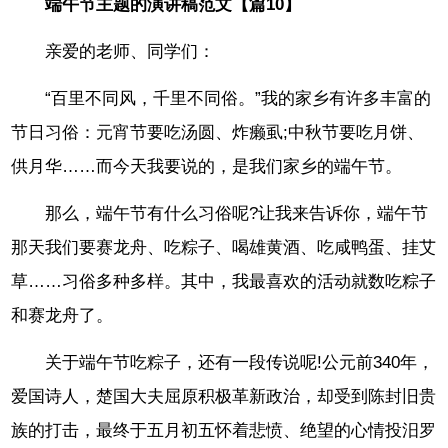
端午节主题的演讲稿范文【篇10】
亲爱的老师、同学们：
“百里不同风，千里不同俗。”我的家乡有许多丰富的
节日习俗：元宵节要吃汤圆、炸癞虱;中秋节要吃月饼、
供月华……而今天我要说的，是我们家乡的端午节。
那么，端午节有什么习俗呢?让我来告诉你，端午节
那天我们要赛龙舟、吃粽子、喝雄黄酒、吃咸鸭蛋、挂艾
草……习俗多种多样。其中，我最喜欢的活动就数吃粽子
和赛龙舟了。
关于端午节吃粽子，还有一段传说呢!公元前340年，
爱国诗人，楚国大夫屈原积极革新政治，却受到陈封旧贵
族的打击，最终于五月初五怀着悲愤、绝望的心情投汨罗