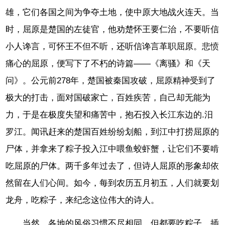
雄，它们各国之间为争夺土地，使中原大地战火连天。当
时，屈原是楚国的左徒官，他劝楚怀王要仁治，不要听信
小人谗言，可怀王不但不听，还听信谗言革职屈原。悲愤
痛心的屈原，便写下了不朽的诗篇——《离骚》和《天
问》。公元前278年，楚国被秦国攻破，屈原精神受到了
极大的打击，面对国破家亡，百姓疾苦，自己却无能为
力，于是在极度失望和痛苦中，抱石投入长江东边的.汨
罗江。闻讯赶来的楚国百姓纷纷划船，到江中打捞屈原的
尸体，并拿来了粽子投入江中喂鱼蛟虾蟹，让它们不要啃
吃屈原的尸体。两千多年过去了，但诗人屈原的形象却依
然留在人们心间。如今，每到农历五月初五，人们就要划
龙舟，吃粽子，来纪念这位伟大的诗人。
当然，各地的风俗习惯不尽相同，但都要吃粽子、插