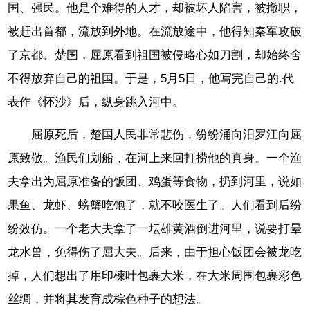
国、强民。他是个难得的人才，却被坏人陷害，被撤职，
被赶出首都，流放到外地。在流放途中，他得知秦军攻破
了京都、楚国，屈原看到祖国被侵略心如刀割，却始终舍
不得放弃自己的祖国。于是，5月5日，他写完自己的.代
表作《怀沙》后，纵身跳入河中。
屈原死后，楚国人民非常悲伤，纷纷涌向汨罗江向屈
原致敬。渔民们划船，在河上来回打捞他的真身。一个渔
夫拿出为屈原准备的饭团、鸡蛋等食物，扔到河里，说如
果鱼、龙虾、螃蟹吃饱了，就不咬医生了。人们看到后纷
纷效仿。一个老大夫拿了一坛雄黄酒倒进河里，说要打晕
龙水兽，免得伤了屈大夫。后来，由于担心饭团会被龙吃
掉，人们想出了用印楝叶包裹大米，在大米周围包裹彩色
丝绸，并将其发育成棕色种子的想法。