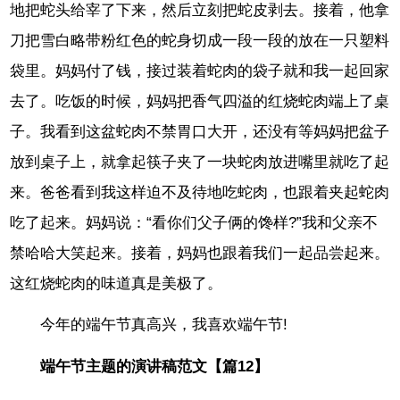
地把蛇头给宰了下来，然后立刻把蛇皮剥去。接着，他拿
刀把雪白略带粉红色的蛇身切成一段一段的放在一只塑料
袋里。妈妈付了钱，接过装着蛇肉的袋子就和我一起回家
去了。吃饭的时候，妈妈把香气四溢的红烧蛇肉端上了桌
子。我看到这盆蛇肉不禁胃口大开，还没有等妈妈把盆子
放到桌子上，就拿起筷子夹了一块蛇肉放进嘴里就吃了起
来。爸爸看到我这样迫不及待地吃蛇肉，也跟着夹起蛇肉
吃了起来。妈妈说：“看你们父子俩的馋样?”我和父亲不
禁哈哈大笑起来。接着，妈妈也跟着我们一起品尝起来。
这红烧蛇肉的味道真是美极了。
今年的端午节真高兴，我喜欢端午节!
端午节主题的演讲稿范文【篇12】