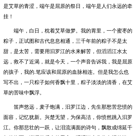
是艾草的青涩，端午是屈原的祭日，端午是人们永远的牵
挂！
端午，白日，枕着艾草做梦。我的胃里，一个蜜枣的
粽子，正试图和古代息息相通，三千年前的粽子不是太
甜，是太苦，需要用汩罗江的水来解苦，但滔滔江水太
远，救不了近渴，就是今天，一个声音告诉我，我是屈原
的孩子，我的.笔应该和屈原的血脉相连。但是我怎么也
写不出，一只粽子如何香飘十里，粽子淡淡的清香，在艾
草的苦味中飘浮。
笛声悠远，麦子饱满，汩罗江边，先生那愁苦悲愤的
面容，记忆犹新。兴楚无望，为保高洁，你愤然跳入汩罗
江。你那悲壮的一跃，让泪流满面的诗句，飘散成绵延千