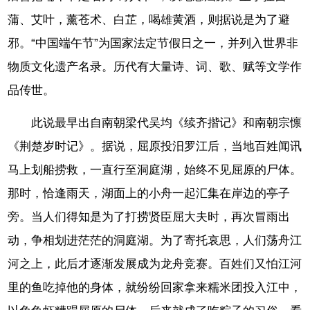
蒲、艾叶，薰苍术、白芷，喝雄黄酒，则据说是为了避
邪。“中国端午节”为国家法定节假日之一，并列入世界非
物质文化遗产名录。历代有大量诗、词、歌、赋等文学作
品传世。
此说最早出自南朝梁代吴均《续齐揩记》和南朝宗懔
《荆楚岁时记》。据说，屈原投汨罗江后，当地百姓闻讯
马上划船捞救，一直行至洞庭湖，始终不见屈原的尸体。
那时，恰逢雨天，湖面上的小舟一起汇集在岸边的亭子
旁。当人们得知是为了打捞贤臣屈大夫时，再次冒雨出
动，争相划进茫茫的洞庭湖。为了寄托哀思，人们荡舟江
河之上，此后才逐渐发展成为龙舟竞赛。百姓们又怕江河
里的鱼吃掉他的身体，就纷纷回家拿来糯米团投入江中，