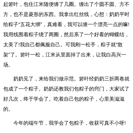
起箬叶，包住江米随便缠了几圈。缠出了个圆不圆、方不
方，也不是菱形的东西。我拿出红丝线，心想：奶奶平时
给粽子“五花大绑”，真难看，我可以缠一个漂亮一点的嘛!
我用线围着粽子绕了两圈，然后系了一个好看的蝴蝶结，
太美了!我自己都佩服自己。可我刚一松手，粽子就“散
架”了。箬叶一松，江米从里面掉了出来，让我白高兴一
场。
奶奶见了，来给我们做示范。箬叶经奶奶三折两卷就
包成了一个粽子。奶奶还教我们包粽子的窍门，大家试了
好几次，终于学会了。吃着自己包的粽子，心里美滋滋
的。
今年的端午节，我学会了包粽子，收获可真不小呀!