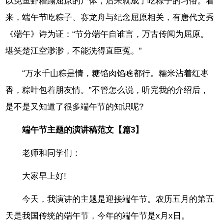
以免鱼虾糟蹋屈原的尸体，后来就成了吃粽子的习俗。看
来，端午节吃粽子、赛龙舟与纪念屈原相关，有唐代文秀
《端午》诗为证：“节分端午自谁言，万古传闻为屈原。
堪笑楚江空渺渺，不能洗得直臣冤。”
“万水千山粽是情，糖馅肉馅啥都行。糯米沾着红枣
香，粽叶包着朋友情。”不管怎么说，听完我的介绍后，
是不是又知道了很多端午节的知识呢?
端午节主题的演讲稿范文【篇3】
老师和同学们：
大家早上好!
今天，我演讲的主题是迎接端午节。农历五月的第五
天是我国传统的端午节，今年的端午节是x月x日。