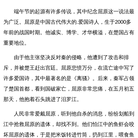
端午节的起源有许多传说，其中纪念屈原这一说法最
为广泛。屈原是中国古代伟大的.爱国诗人，生于2000多
年前的战国时期。他诚实、博学、才华横溢，在楚国占有
重要地位。
由于他主张坚决反对秦的侵略，他遭到了攻击和排
斥，并被楚王赶出宫廷。屈原悲愤万分，在流亡途中写了
许多爱国诗，其中最著名的是《离骚》。后来，秦军占领
了楚国首都，看到国破家亡，屈原非常悲痛，在五月初五
那天，他抱着石头跳进了汨罗江。
人民非常爱戴屈原，听到他自杀的消息，纷纷划船到
江中抢救屈原的遗体，却找不到。他们怕江中的鱼虾会咬
坏屈原的遗体，于是把米饭转进竹筒，扔到江里，喂食鱼