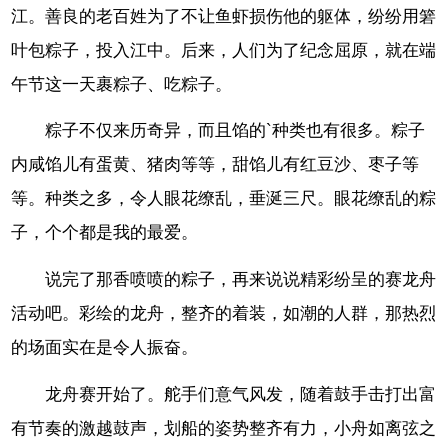
江。善良的老百姓为了不让鱼虾损伤他的躯体，纷纷用箬
叶包粽子，投入江中。后来，人们为了纪念屈原，就在端
午节这一天裹粽子、吃粽子。
粽子不仅来历奇异，而且馅的`种类也有很多。粽子
内咸馅儿有蛋黄、猪肉等等，甜馅儿有红豆沙、枣子等
等。种类之多，令人眼花缭乱，垂涎三尺。眼花缭乱的粽
子，个个都是我的最爱。
说完了那香喷喷的粽子，再来说说精彩纷呈的赛龙舟
活动吧。彩绘的龙舟，整齐的着装，如潮的人群，那热烈
的场面实在是令人振奋。
龙舟赛开始了。舵手们意气风发，随着鼓手击打出富
有节奏的激越鼓声，划船的姿势整齐有力，小舟如离弦之