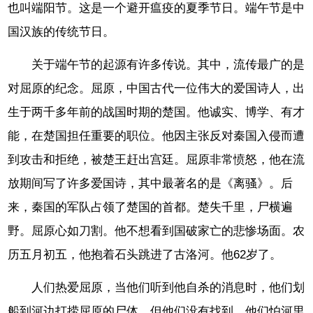
也叫端阳节。这是一个避开瘟疫的夏季节日。端午节是中
国汉族的传统节日。
关于端午节的起源有许多传说。其中，流传最广的是
对屈原的纪念。屈原，中国古代一位伟大的爱国诗人，出
生于两千多年前的战国时期的楚国。他诚实、博学、有才
能，在楚国担任重要的职位。他因主张反对秦国入侵而遭
到攻击和拒绝，被楚王赶出宫廷。屈原非常愤怒，他在流
放期间写了许多爱国诗，其中最著名的是《离骚》。后
来，秦国的军队占领了楚国的首都。楚失千里，尸横遍
野。屈原心如刀割。他不想看到国破家亡的悲惨场面。农
历五月初五，他抱着石头跳进了古洛河。他62岁了。
人们热爱屈原，当他们听到他自杀的消息时，他们划
船到河边打捞屈原的尸体，但他们没有找到。他们怕河里