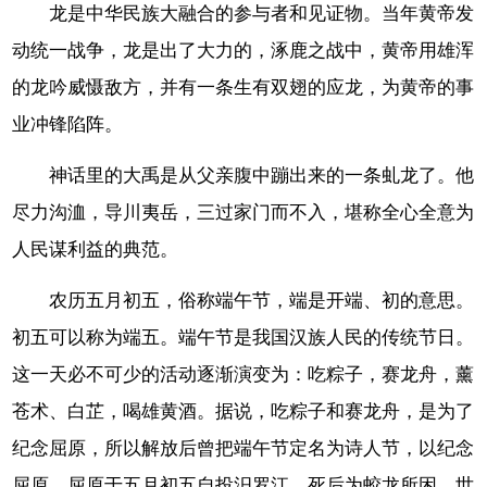
龙是中华民族大融合的参与者和见证物。当年黄帝发
动统一战争，龙是出了大力的，涿鹿之战中，黄帝用雄浑
的龙吟威慑敌方，并有一条生有双翅的应龙，为黄帝的事
业冲锋陷阵。
神话里的大禹是从父亲腹中蹦出来的一条虬龙了。他
尽力沟洫，导川夷岳，三过家门而不入，堪称全心全意为
人民谋利益的典范。
农历五月初五，俗称端午节，端是开端、初的意思。
初五可以称为端五。端午节是我国汉族人民的传统节日。
这一天必不可少的活动逐渐演变为：吃粽子，赛龙舟，薰
苍术、白芷，喝雄黄酒。据说，吃粽子和赛龙舟，是为了
纪念屈原，所以解放后曾把端午节定名为诗人节，以纪念
屈原。屈原于五月初五自投汨罗江，死后为蛟龙所困，世