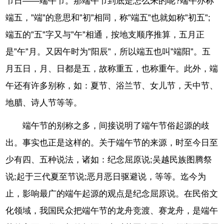
节日——端午节。那端午节到底是怎么来的呢?端午亦称
端五，”端”的意思和”初”相同，称”端五”也就如称”初五”;
端五的”五”字又与”午”相通，按地支顺序推算，五月正
是”午”月。又因午时为”阳辰”，所以端五也叫”端阳”。五
月五日，月、日都是五，故称重五，也称重午。此外，端
午还有许多别称，如：夏节、浴兰节、女儿节，天中节、
地腊、诗人节等等。
端午节的别称之多，间接说明了端午节俗起源的歧
出。事实也正是这样的。关于端午节的来源，时至今日至
少有四、五种说法，诸如：纪念屈原说;吴越民族图腾祭
说;起于三代夏至节说;恶月恶日驱避说，等等。迄今为
止，影响最广的端午起源的观点是纪念屈原说。在民俗文
化领域，我国民众把端午节的龙舟竞渡、赛龙舟，是端午