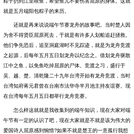
粽子扔到江里喂鱼，希望鱼儿不要伤害屈原的身体。这就
就是五月端阳包粽子的来历。
还就是再来说说端午节赛龙舟的故事吧。当时楚人因
为舍不得贤臣屈原死去，于就是有许多人划船追赶拯救。
他们争先恐后，追至洞庭湖时不见踪迹，就是为龙舟竞渡
之起源，后每年五月五日划龙舟以纪念之。借划龙舟驱散
江中之鱼，以免鱼吃掉屈原的尸体。竞渡之习，盛行于
吴、越、楚。清乾隆二十九年台湾开始有龙舟竞渡，当时
台湾知府蒋元君曾在台南市法华寺半月池主持友谊赛。现
在台湾每年五月五日都举行龙舟竞赛。
怎么样这就就是我收集到的端午知识，现在大家对端
午节有一定的认识了吧，现在大家就是不就是该为伟大的
爱国诗人屈原感到惋惜?如果不就是楚王的一意孤行我想