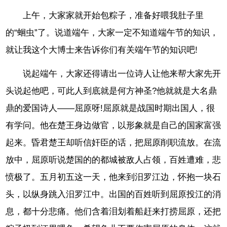
上午，大家家就开始包粽子，准备好喂我肚子里
的“蛔虫”了。说道端午，大家一定不知道端午节的知识，
就让我这个大博士来告诉你们有关端午节的知识吧!
说起端午，大家还得请出一位诗人让他来帮大家先开
头说起他吧，可此人到底就是何方神圣?他就就是大名鼎
鼎的爱国诗人——屈原呀!屈原就是战国时期出国人，很
有学问。他在楚王身边做官，以形象就是自己的国家富强
起来。昏君楚王却听信奸臣的话，把屈原削职流放。在流
放中，屈原听说楚国的的都城被敌人占领，百姓遭难，悲
愤极了。五月初五这一天，他来到汨罗江边，怀抱一块石
头，以纵身跳入汨罗江中。出国的百姓听到屈原投江的消
息，都十分悲痛。他们含着泪划着船赶来打捞屈原，还把