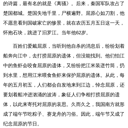
的诗篇，最有名的就是《离骚》。后来，秦国军队攻占了
楚国都城。楚国失地千里，尸横遍野。屈原心如刀割，他
不愿意看到国破家亡的惨景，就在农历五月五日这一天，
怀抱石块，跳进了汩罗江。当年他62岁。
百姓们爱戴屈原，当听到他自杀的消息后，纷纷划着
船奔向江中，去打捞屈原的遗体，但没能找到。他们怕江
中的鱼虾会咬食屈原的遗体，又纷纷把江米装迸竹筒，扔
到水里，想用江米喂食鱼虾来保护屈原的遗体。从此，每
年的五月初五，人们都会自发地来到江边，悼念屈原，还
要划着船冲进汹涌的波涛，象征人们争相打捞屈原的遗
体，以此来寄托对屈原的哀思。久而久之，我国南方就形
成了端午节吃粽子、赛龙舟的习俗。因此，端午节又成了
纪念屈原的节日。