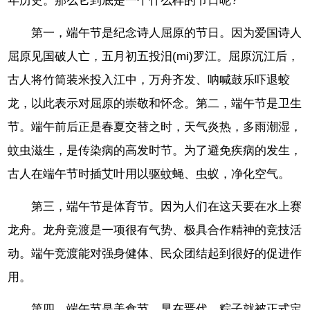
年历史。那么它到底是一个什么样的节日呢?
第一，端午节是纪念诗人屈原的节日。因为爱国诗人
屈原见国破人亡，五月初五投汨(mi)罗江。屈原沉江后，
古人将竹筒装米投入江中，万舟齐发、呐喊鼓乐吓退蛟
龙，以此表示对屈原的崇敬和怀念。第二，端午节是卫生
节。端午前后正是春夏交替之时，天气炎热，多雨潮湿，
蚊虫滋生，是传染病的高发时节。为了避免疾病的发生，
古人在端午节时插艾叶用以驱蚊蝇、虫蚁，净化空气。
第三，端午节是体育节。因为人们在这天要在水上赛
龙舟。龙舟竞渡是一项很有气势、极具合作精神的竞技活
动。端午竞渡能对强身健体、民众团结起到很好的促进作
用。
第四，端午节是美食节。早在晋代，粽子就被正式定