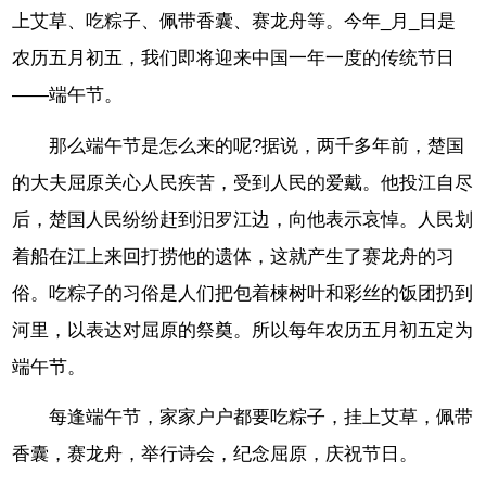
上艾草、吃粽子、佩带香囊、赛龙舟等。今年_月_日是
农历五月初五，我们即将迎来中国一年一度的传统节日
——端午节。
那么端午节是怎么来的呢?据说，两千多年前，楚国
的大夫屈原关心人民疾苦，受到人民的爱戴。他投江自尽
后，楚国人民纷纷赶到汨罗江边，向他表示哀悼。人民划
着船在江上来回打捞他的遗体，这就产生了赛龙舟的习
俗。吃粽子的习俗是人们把包着楝树叶和彩丝的饭团扔到
河里，以表达对屈原的祭奠。所以每年农历五月初五定为
端午节。
每逢端午节，家家户户都要吃粽子，挂上艾草，佩带
香囊，赛龙舟，举行诗会，纪念屈原，庆祝节日。