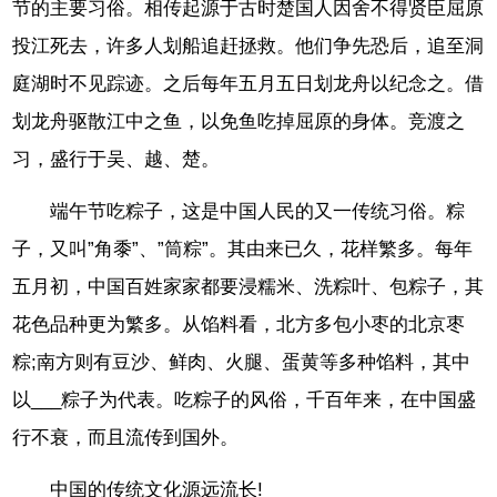
节的主要习俗。相传起源于古时楚国人因舍不得贤臣屈原
投江死去，许多人划船追赶拯救。他们争先恐后，追至洞
庭湖时不见踪迹。之后每年五月五日划龙舟以纪念之。借
划龙舟驱散江中之鱼，以免鱼吃掉屈原的身体。竞渡之
习，盛行于吴、越、楚。
端午节吃粽子，这是中国人民的又一传统习俗。粽
子，又叫”角黍”、”筒粽”。其由来已久，花样繁多。每年
五月初，中国百姓家家都要浸糯米、洗粽叶、包粽子，其
花色品种更为繁多。从馅料看，北方多包小枣的北京枣
粽;南方则有豆沙、鲜肉、火腿、蛋黄等多种馅料，其中
以___粽子为代表。吃粽子的风俗，千百年来，在中国盛
行不衰，而且流传到国外。
中国的传统文化源远流长!