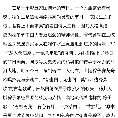
它是一个彰显家国情怀的节日。一个民族需要有灵
魂，端午正是追念与崇拜高尚灵魂的节日。“哀民生之多
艰，吾将上下而求索”的爱国诗人屈原，因其人格高洁，
成为端午节中国人普遍追念的精神偶像。宋代苏轼在三峡
地区亲见屈原家乡人在端午水上竞渡追念屈原的情景，写
下“楚人悲屈原，千载意未歇”的诗句，为我们留下了珍贵
的节日画面。屈原等历史先贤的精魂依然传承于家乡的江
河大地。时至今日，每到端午，人们在江上抛粽子赛龙舟
吟唱招魂与安魂曲。“有也回，无也回，莫待江边冷风
吹”的古老歌谣，依然回荡在屈子家乡人的心头。秭归人
以粽子象征屈原的经历与人格，当地流传着这样的[粽子
歌]：“有棱有角，有心有肝。一身洁白，半世熬煎。”原本
是夏至时节象征阴阳二气互相包裹的时令食品粽子，成为