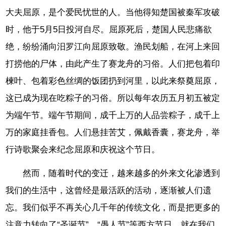
大夫屈原，是个爱民忧世的人。当他得知楚国被秦军攻破
时，他于5月5日投河自尽。屈原死后，楚国人民悲痛欲
绝，纷纷涌向汨罗江向屈原致敬。渔民划船，在河上来回
打捞他的尸体，由此产生了赛龙舟的习俗。人们把包着印
楝叶、包着彩色丝绸的饭团扔到河里，以此来祭奠屈原，
这已成为现在吃粽子的习俗。所以每年农历五月初五被定
为端午节。端午节期间，成千上万的人品尝粽子，成千上
万的家庭挂香包。人们悬挂苦艾，佩戴香囊，赛龙舟，举
行诗歌聚会来纪念屈原和庆祝这个节日。
然而，随着时代的变迁，越来越多的外来文化渗透到
我们的生活中，这曾经是最活跃的活动，逐渐被人们遗
忘。我们似乎不再关心几千年的传统文化，而是把更多的
注意力转向了“圣诞节”、“愚人节”等西方节日。就在我们