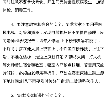
同时注意不要暴饮暴食。师生间无传染性疾病发生，加强
体检、消毒工作。
4、要注意教室和宿舍的安全。要求大家不要用手触
摸电线、灯管和插座，发现电器损坏后不要擅自修理，应
向老师和学校报告，请专人修理;上下楼梯要靠右慢行，
不许将手搭在他人肩上或背上，不许坐在楼梯扶手上往下
滑，不准在楼梯、走道上疯赶打闹;严禁将火柴、打火机
等火种带进宿舍和教室，寝室内严禁点蚊烟。若需用灭蚊
片驱蚊，必须由老师亲手操作。严禁在寝室床铺上翻上爬
下地打闹;刮风下雨要及时关好门窗;防止玻璃坠落伤人。
5、集体活动和课外活动安全 。