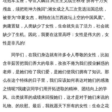
坛冠军宝座，令世人瞩目;民主主义战士秋瑾“拚将十万头
颅血，须把乾坤力挽回”;湘女成之凡三次竞选法国总统，
被誉为“华夏女杰，翱翔在法兰西政坛上空的中国凤凰”。
匆庸置疑，人类缺少了女性，生命就失去了活力，社会就
缺少了生机。因此，我要在这里高呼：女性是伟大的，女
性是非凡的!
同学们，在我们身边就有许多令人尊敬的女性，比如
含辛茹苦把我们养大的母亲，孜孜不倦为我们授业解惑的
老师，是她们给了我们爱，是她们使我们拥有了知识。那
么在这个特殊的日子里，我们应该如何表达对她们的感激
之情呢?我建议同学们用开拓进取的精神、团结向上的学
风、出类拔萃的成绩来回报她们，这才是对于她们来说的
礼物、的欣慰。最后，我祝愿天下所有的女性：生命之花