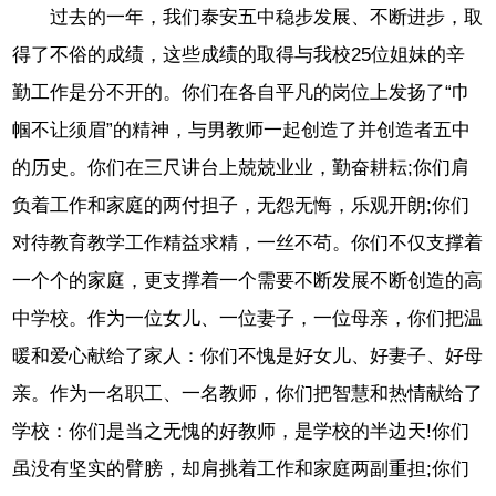
过去的一年，我们泰安五中稳步发展、不断进步，取
得了不俗的成绩，这些成绩的取得与我校25位姐妹的辛
勤工作是分不开的。你们在各自平凡的岗位上发扬了“巾
帼不让须眉”的精神，与男教师一起创造了并创造者五中
的历史。你们在三尺讲台上兢兢业业，勤奋耕耘;你们肩
负着工作和家庭的两付担子，无怨无悔，乐观开朗;你们
对待教育教学工作精益求精，一丝不苟。你们不仅支撑着
一个个的家庭，更支撑着一个需要不断发展不断创造的高
中学校。作为一位女儿、一位妻子，一位母亲，你们把温
暖和爱心献给了家人：你们不愧是好女儿、好妻子、好母
亲。作为一名职工、一名教师，你们把智慧和热情献给了
学校：你们是当之无愧的好教师，是学校的半边天!你们
虽没有坚实的臂膀，却肩挑着工作和家庭两副重担;你们