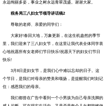
永远绚丽多姿，事业之树永远青翠茂盛。谢谢大家。
税务局三八妇女节领导讲话稿2
尊敬的老师、亲爱的同学们：
大家好!春回大地，万象更新，在这生机盎然的季节
里，我们迎来了三八妇女节，在这里让我代表全体同学衷
心地祝愿所有女老师们节日快乐!祝愿天下的妇女们节日
快乐!
3月8日是妇女节，是我们心中难以忘却的日子。这
个节日，是我们对母亲的赞美和颂扬，是提醒我们时刻记
住：感恩我们的母亲。
我们都曾在广告中看到一个小男孩为自己母亲洗脚的
感人片断，可在现实生活中，又是否是每个儿女都能够做