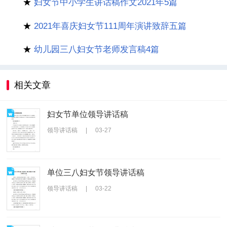
★
妇女节中小学生讲话稿作文2021年5篇
★
2021年喜庆妇女节111周年演讲致辞五篇
★
幼儿园三八妇女节老师发言稿4篇
相关文章
妇女节单位领导讲话稿
领导讲话稿
|
03-27
单位三八妇女节领导讲话稿
领导讲话稿
|
03-22