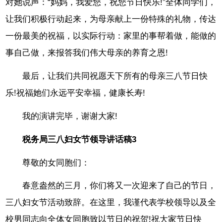
对她说声：“妈妈，我爱您，祝您节日快乐!”全体同学们，
让我们积极行动起来，为母亲献上一份特殊的礼物，传达
一份最美的祝福，以实际行动：家里的事帮着做，能做的
事自己做，来报答我们伟大母亲的养育之恩!
最后，让我们共同祝愿天下所有的母亲三八节日快
乐!祝福她们永远平安幸福，健康长寿!
我的演讲完毕，谢谢大家!
税务局三八妇女节领导讲话稿3
尊敬的女同胞们：
春意盎然的三月，你们将又一次迎来了自己的节日，
三八妇女节活动致辞。在这里，我谨代表学校领导以及全
校男同志向全体女同胞致以节日的祝贺!祝大家节日快