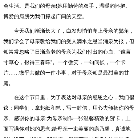
会生活。是我们的母亲!她用勤劳的双手，温暖的怀抱、
博爱的肩膀为我们撑起广阔的天空。
今天我们渐渐长大了，白发却悄悄爬上母亲的鬓角，
我们学会了母亲教给我们的受人滴水之恩当涌泉为报，但
却常常忽略了日渐衰老的母亲为我们付出的心血。“谁言
寸草心，报得三春晖”。一个微笑，一句问候，一个卡
片……微乎其微的一件小事，对于母亲却是最甜美的甘
露。
在这个节日里，为了表达对母亲的感恩之心，我们倡
议：同学们，拿起纸和笔，写一封信，用心去颂扬你的母
亲、感谢你的母亲;为母亲制作一张温馨精致的贺卡，上
面写满你对她的思念;给母亲一束美丽的康乃馨，真诚地