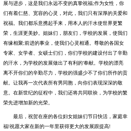
展与进步，这是我们永远不变的真挚祝福;作为女性，你
们有着仁慈、宽容的心灵，对此，我们只有深厚的关爱和
祝福。我们都乐意携起手来，用本人的汗水使世界更繁
荣，生涯更美妙。姐妹们，朋友们，学校的发展，使我们
有缘相聚;前进的事业，使我们心灵相通。尊敬的各国女
专家、女学者、女硕士们们，你们学校的建设付出了辛勤
的汗水，为学校的发展做出了有利的'奉献。学校的漂亮
离不开你们的辛勤尽力，学校的强盛少不了你们所作的贡
献。让我再一次代表所有男同胞，向你们表现深深的敬
意。在新世纪的征程中，我们还将共同联袂，为学校的繁
荣先进增加新的光荣。
最后，祝贺在座的各位妇女姐妹们节日快活，家庭幸
福!祝愿大家在新的一年里获得更大的发展跟提高!