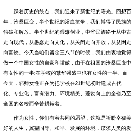
踩着历史的鼓点，我们迎来了新世纪的曙光。回想百
年，沧桑巨变，半个世纪的浴血抗争，我们博得了民族的
独破和解放。半个世纪的艰难创业，中华民族终于从中古
走向现代，从愚蠢走向文化，从关闭走向开放，从贫困走
向富饶。今天当咱们留念三八节的时候，我们由衷地觉得
做一个中国女性的自豪和骄傲，由于在祖国的沧桑巨变中
有女性的一半;在学校的繁华强盛中也有女性的一半。而
今天，郓师女性正在为把学校在21世纪初叶建成古代
化、专业化，富有潜力、环境精美、蓬勃向上的全省乃至
全国的名校而辛苦耕耘着。
作为女性，你们有着共同的愿望，这就是祈盼幸福美
好的人生，冀望同等、和平、发展的环境，谋求人类的发