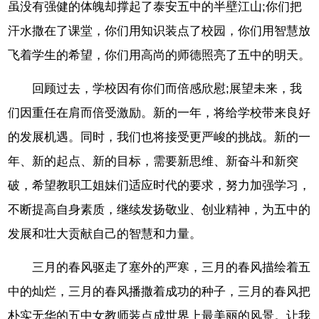
虽没有强健的体魄却撑起了泰安五中的半壁江山;你们把
汗水撒在了课堂，你们用知识装点了校园，你们用智慧放
飞着学生的希望，你们用高尚的师德照亮了五中的明天。
回顾过去，学校因有你们而倍感欣慰;展望未来，我
们因重任在肩而倍受激励。新的一年，将给学校带来良好
的发展机遇。同时，我们也将接受更严峻的挑战。新的一
年、新的起点、新的目标，需要新思维、新奋斗和新突
破，希望教职工姐妹们适应时代的要求，努力加强学习，
不断提高自身素质，继续发扬敬业、创业精神，为五中的
发展和壮大贡献自己的智慧和力量。
三月的春风驱走了塞外的严寒，三月的春风描绘着五
中的灿烂，三月的春风播撒着成功的种子，三月的春风把
朴实无华的五中女教师装点成世界上最美丽的风景。让我