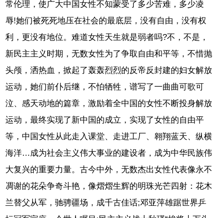
常伦理，使广大中国女性不知蒙受了多少苦难，多少凌
辱!她们被死死地压在社会的最底层，没有自由，没有权
利，更没有地位。难道女性天生就是弱者吗?不，不是，
新民主主义时期，无数女性为了争取自由和平等，不惜抛
头颅，洒热血，掀起了轰轰烈烈的反帝反封建的妇女解放
运动，她们前仆后继，不怕牺牲，谱写了一曲曲可歌可
泣、感天动地的篇章，激励着全中国的女性不断投身解放
运动，最终实现了新中国的成立，实现了女性的自由平
等，中国女性从此走入课堂、走进工厂、翱翔蓝天、纵横
海洋…成为社会主义伟大事业的建设者，成为中华民族伟
大复兴的重要力量。古今中外，无数杰出女性代表像永不
凋谢的花朵争奇斗艳，像熠熠生辉的明珠光芒四射：花木
兰替父从军，驰骋疆场，成千古佳话;邓亚萍雄踞世界乒