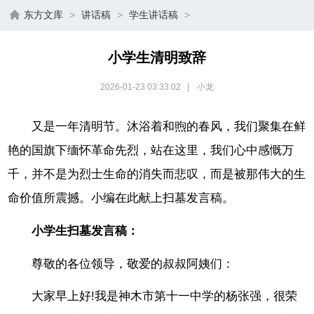
东方文库
>
讲话稿
>
学生讲话稿
>
小学生清明致辞
2026-01-23 03:33:02
|
小龙
又是一年清明节。沐浴着和煦的春风，我们聚集在鲜
艳的国旗下缅怀革命先烈，站在这里，我们心中感慨万
千，并不是为烈士生命的消失而悲叹，而是被那伟大的生
命价值所震撼。小编在此献上扫墓发言稿。
小学生扫墓发言稿：
尊敬的各位领导，敬爱的叔叔阿姨们：
大家早上好!我是神木市第十一中学的杨张强，很荣