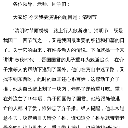
各位领导、老师、同学们：
大家好!今天我要演讲的题目是：清明节
“清明时节雨纷纷，路上行人欲断魂”。清明节，既是
我国二十四节气之一，又是我国最重要的祭祖和扫墓的日
子。关于它的由来，有许多动人的传说。下面就挑一个来
讲讲“春秋时代 ，晋国国君的儿子重耳为躲避追杀，在介
子推等人的帮助下逃到了国外。他们在荒山中迷了路，又
找不到东西吃，此时的重耳还心系百姓，这感动了介子
推，他从自己腿上割了一块肉，烤熟了递给重耳吃。重耳
在外流亡了19年后，终于回国做了国君。他给跟随他逃
亡的人都封了赏，惟独忘了介子推。经人提醒，他非常过
意不去，决定亲自去请介子推。谁知道介子推早就带着老
母亲躲到绵山里去了，重耳带人搜山，也没能找到他们。