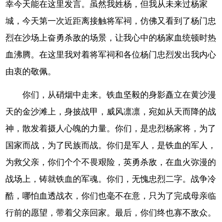
幸今天能在这里发言。虽然我姓杨，但我从未来过杨家
城，今天第一次近距离接触将军祠，仿佛又看到了杨门忠
烈在沙场上奋勇杀敌的场景，让我心中的杨家血统顿时热
血沸腾。在这里我对着将军祠和各位杨门忠烈发出我内心
由衷的敬佩。
你们，从硝烟中走来。铁血坚毅的身影矗立在黄沙漫
天的金沙滩上，身披战甲，威风凛凛，宛如从天而降的战
神，散发着摄人心魄的力量。你们，是忠烈杨家将，为了
国家而战，为了民族而战。你们是军人，是铁血的军人，
为救父亲，你们个个不畏艰险，英勇杀敌，在血火弥漫的
战场上，铸就铁血的军魂。你们，无愧忠烈二字。战争冷
酷，哪怕血透战衣，你们也毫不在意，只为了完成母亲临
行前的愿望，带着父亲回家。最后，你们终也寡不敌众。