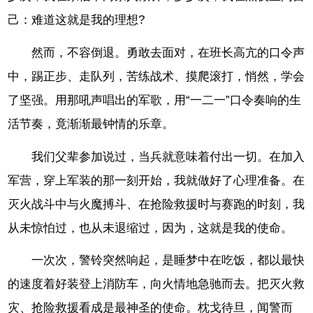
己：难道这就是我的理想?
然而，不容倒退。勇敢去面对，在班长高亢的口令声
中，踢正步、走队列，苦练战术、摸爬滚打，悄然，学会
了坚强。用那吼声唱出的军歌，用“一二一”口令奏响的生
活节奏，竟渐渐最钟情的乐章。
我们父辈参加说过，当兵就意味着付出一切。在加入
军营，穿上军装的那一刻开始，我就做好了心理准备。在
灭火战斗中与火魔搏斗、在抢险救援时与赛跑的时刻，我
从未惊怕过，也从未退缩过，因为，这就是我的使命。
一次次，警铃突然响起，是睡梦中在吃饭，都以最快
的速度着好装登上消防车，向火情地急驰而去。把灭火救
灾、抢险救援看成是最神圣的使命。枕戈待旦，闻警而