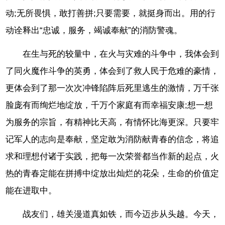
动;无所畏惧，敢打善拼;只要需要，就挺身而出。用的行
动诠释出“忠诚，服务，竭诚奉献”的消防警魂。
在生与死的较量中，在火与灾难的斗争中，我体会到
了同火魔作斗争的英勇，体会到了救人民于危难的豪情，
更体会到了那一次次冲锋陷阵后死里逃生的激情，万千张
脸庞有而绚烂地绽放，千万个家庭有而幸福安康;想一想
为服务的宗旨，有精神比天高，有情怀比海更深。只要牢
记军人的志向是奉献，坚定敢为消防献青春的信念，将追
求和理想付诸于实践，把每一次荣誉都当作新的起点，火
热的青春定能在拼搏中绽放出灿烂的花朵，生命的价值定
能在进取中。
战友们，雄关漫道真如铁，而今迈步从头越。今天，