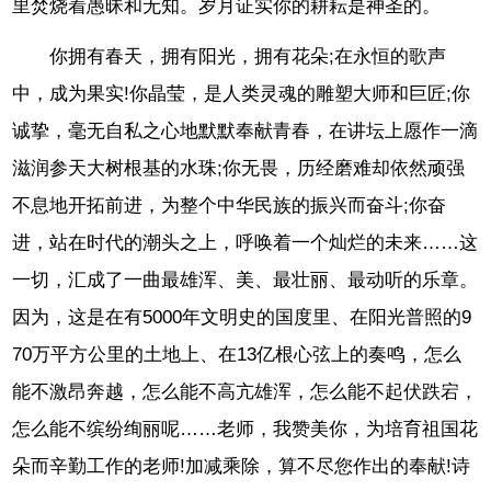
里焚烧着愚昧和无知。岁月证实你的耕耘是神圣的。
你拥有春天，拥有阳光，拥有花朵;在永恒的歌声
中，成为果实!你晶莹，是人类灵魂的雕塑大师和巨匠;你
诚挚，毫无自私之心地默默奉献青春，在讲坛上愿作一滴
滋润参天大树根基的水珠;你无畏，历经磨难却依然顽强
不息地开拓前进，为整个中华民族的振兴而奋斗;你奋
进，站在时代的潮头之上，呼唤着一个灿烂的未来……这
一切，汇成了一曲最雄浑、美、最壮丽、最动听的乐章。
因为，这是在有5000年文明史的国度里、在阳光普照的9
70万平方公里的土地上、在13亿根心弦上的奏鸣，怎么
能不激昂奔越，怎么能不高亢雄浑，怎么能不起伏跌宕，
怎么能不缤纷绚丽呢……老师，我赞美你，为培育祖国花
朵而辛勤工作的老师!加减乘除，算不尽您作出的奉献!诗