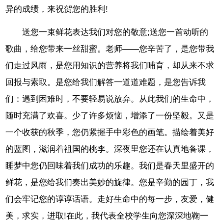
异的成绩，来祝贺您的胜利!
送您一束鲜花表达我们对您的敬意;送您一首动听的
歌曲，给您带来一丝甜蜜。老师——您辛苦了，是您带我
们走过风雨，是您用知识的营养将我们哺育，却从来不求
回报与索取。是您给我们解答一道道难题，是您告诉我
们：遇到困难时，不要轻易说放弃。从此我们的生命中，
随时充满了欢喜。少了许多烦恼，增添了一份坚毅。又是
一个收获的秋季，您仍紧握手中彩色的画笔。描绘着美好
的蓝图，滋润着祖国的桃李。深夜里您还在认真地备课，
睡梦中您仍回味着我们成功的乐趣。我们是春天里盛开的
鲜花，是您给我们奏出美妙的旋律。您是辛勤的园丁，我
们会牢记您的谆谆话语。走好生命中的每一步，友爱，健
美，求实，进取!在此，我代表全校学生向您深深地鞠一