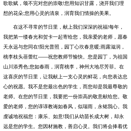
歌歌赋，颂不完对您的崇敬!您用知识甘露，浇开我们理
想的花朵;您用心灵的清泉，润育我们情操的美果。
在这不寻常的节日里，献上我们深深的祝福!每年，
我把第一缕春光和贺卡一起寄给您，我亲爱的老师，愿春
天永远与您同在!阳光普照，园丁心坎春意暖;雨露滋润，
桃李枝头蓓蕾红——祝您教师节愉快。您是园丁，为祖国
山川添秀色;您如春雨，润育桃李，神州大地尽芳菲。在
这喜庆的节日里，让我献上一支心灵的鲜花，向您表达忠
心的祝愿。我不是您最出色的学生，而您却是我最尊敬的
老师。在您的节日里，我要把一份崇高的敬意献给您。敬
爱的老师，您的谆谆教诲如春风，似瑞雨，永铭我心。我
虔诚地祝福您：康乐、如意!我们从幼苗长成大树，却永
远是您的学生。您因材施教，善启心灵。我们将会捧着优