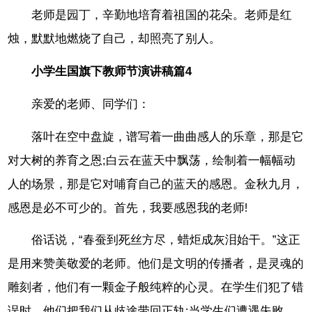
老师是园丁，辛勤地培育着祖国的花朵。老师是红
烛，默默地燃烧了自己，却照亮了别人。
小学生国旗下教师节演讲稿篇4
亲爱的老师、同学们：
落叶在空中盘旋，谱写着一曲曲感人的乐章，那是它
对大树的养育之恩;白云在蓝天中飘荡，绘制着一幅幅动
人的场景，那是它对哺育自己的蓝天的感恩。金秋九月，
感恩是必不可少的。首先，我要感恩我的老师!
俗话说，“春蚕到死丝方尽，蜡炬成灰泪始干。”这正
是用来赞美敬爱的老师。他们是文明的传播者，是灵魂的
雕刻者，他们有一颗金子般纯粹的心灵。在学生们犯了错
误时，他们把我们从歧途带回正轨;当学生们遭遇失败