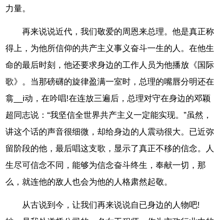
力量。
再来说说近代，我们敬爱的周恩来总理。他是真正称
得上，为他所信仰的共产主义事义奋斗一生的人。在他生
命的最后时刻，他还要求身边的工作人员为他播放《国际
歌》。当那磅礴的旋律盈满一室时，总理的嘴唇分明还在
翕__i动，在吟唱!在连放三遍后，总理对守在身边的邓颖
超同志说：“我坚信全世界共产主义一定能实现。”虽然，
讲这个话的声音很细微，却给身边的人震动很大。已近弥
留阶段的他，最后唱这支歌，显示了真正不移的信念。人
生尽可信念不同，能够为信念奋斗终生，奉献一切，那
么，就连他的敌人也会为他的人格肃然起敬。
从古说到今，让我们再来说说自已身边的人物吧!