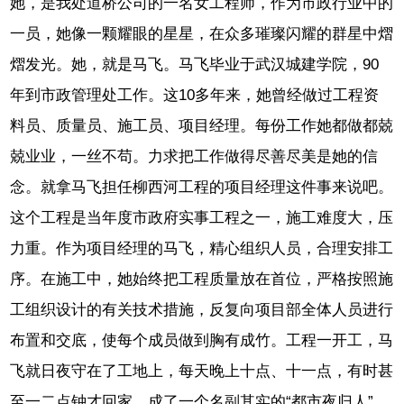
她，是我处道桥公司的一名女工程师，作为市政行业中的
一员，她像一颗耀眼的星星，在众多璀璨闪耀的群星中熠
熠发光。她，就是马飞。马飞毕业于武汉城建学院，90
年到市政管理处工作。这10多年来，她曾经做过工程资
料员、质量员、施工员、项目经理。每份工作她都做都兢
兢业业，一丝不苟。力求把工作做得尽善尽美是她的信
念。就拿马飞担任柳西河工程的项目经理这件事来说吧。
这个工程是当年度市政府实事工程之一，施工难度大，压
力重。作为项目经理的马飞，精心组织人员，合理安排工
序。在施工中，她始终把工程质量放在首位，严格按照施
工组织设计的有关技术措施，反复向项目部全体人员进行
布置和交底，使每个成员做到胸有成竹。工程一开工，马
飞就日夜守在了工地上，每天晚上十点、十一点，有时甚
至一二点钟才回家，成了一个名副其实的“都市夜归人”。