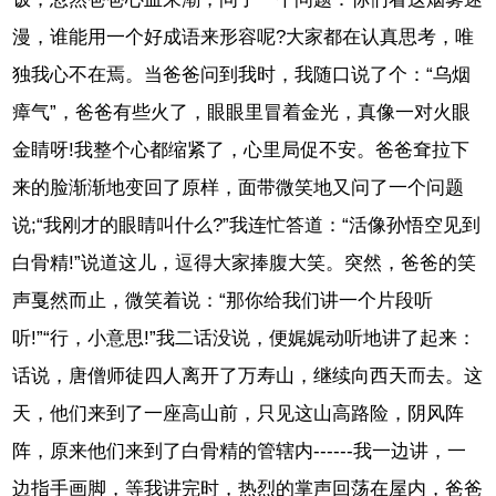
漫，谁能用一个好成语来形容呢?大家都在认真思考，唯
独我心不在焉。当爸爸问到我时，我随口说了个：“乌烟
瘴气”，爸爸有些火了，眼眼里冒着金光，真像一对火眼
金睛呀!我整个心都缩紧了，心里局促不安。爸爸耷拉下
来的脸渐渐地变回了原样，面带微笑地又问了一个问题
说;“我刚才的眼睛叫什么?”我连忙答道：“活像孙悟空见到
白骨精!”说道这儿，逗得大家捧腹大笑。突然，爸爸的笑
声戛然而止，微笑着说：“那你给我们讲一个片段听
听!”“行，小意思!”我二话没说，便娓娓动听地讲了起来：
话说，唐僧师徒四人离开了万寿山，继续向西天而去。这
天，他们来到了一座高山前，只见这山高路险，阴风阵
阵，原来他们来到了白骨精的管辖内------我一边讲，一
边指手画脚，等我讲完时，热烈的掌声回荡在屋内，爸爸