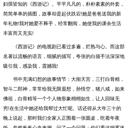
妇孺皆知的《西游记》。平平凡凡的，朴朴素素的外套，
简简单单的插图，故事却是起伏跌宕!她是爸爸送我的新
年礼物!我对她爱不释手，经常翻阅，她使我的课余生活
丰富而又充实!
《西游记》的电视剧已看过多遍，烂熟与心。而这部
名著以流畅的语言，细腻的描写，夸张的白描手法深深地
吸引我，感染我，震撼我!
书中充满幻想的故事情节：大闹天宫，三打白骨精，
智斗二郎神，常常给我无限遐想，孙悟空，猪八戒，如来
佛祖，白骨精等一个个人物形象栩栩如生，让人回味无
穷!在生活中她还给我帮过大忙呢。话还得从大年三十的
晚上说起，那时我们全家人正围着一张圆桌，吃着年夜
饭，忽然爸爸心血来潮，问了一个问题：你们看这烟雾迷