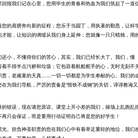
求回报我们记在心里，您用毕生的青春和热血为我们筑起了一道
着您的肩膀奔向新的征程；您乐于当园丁，用执著的勤恳，让科
的才能，让知识的绸缎从我们身上延伸；您就像一只只蜡烛，用
们还小，不懂得你们的苦心，其实，我们已经长大了。我们，懂
容着不得半点污秽和垃圾；它包容着航船舵手的心，无时无刻不
职责，老顽童的天真……一切一切都是为学生奉献的心。我们的
在为我们导航，严厉的责备是“恨铁不成钢”的关切，谆谆教诲又
样的错误，现在请您原谅。课堂上开小差的我们，操场上乱跑乱
不再只会保证，而是要用行动证明自己将是您的好学生！
蜡光。担负神圣职责的您在我们心中有着举足重轻的地位，我们