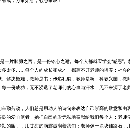
业有成，万事如意，心想事成！
，是一片肺腑之言，是一份铭心之谢。每个人都就应学会“感恩”。
太多太多……每个人的成长和成才，都离不开老师的培养；社会
献。解决疑难，教师是书；传递礼貌，教师是桥；科教兴国，教
，每一份成功，无不浸透了老师们的心血与汗水，无不来源于老
的辛勤劳动，人们总是用动人的诗句来表达自己崇高的敬意和由
善良的爱心使者，她把自己的爱无私地奉献给我们每个人；老师
辛勤的园丁，用甘甜的雨露滋润着我们；老师像一块块铺路石，