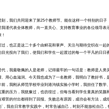
时刻，我们共同迎来了第25个教师节。能在这样一个特别的日子
里我谨代表全体教师，向一直关心、支持教育事业的各位领导表
康！
而过，也正是这二十多个由鲜花和掌声、关注与期待交织在一起
的目光投向了我们，使我们和学生一起渡过的每一个平凡的日日
时代，我最敬佩的人是老师，记得最牢的一句话是：教师是人类
灌、用心血滋润。今天我也成为了一名教师，我明白了教好书，
年前，我刚从师范学校毕业到港沟镇实验小学时，我担任了数学
沉重的压力，我犹豫过，也彷徨过，但每当看到学生童真的笑颜
有艰苦的付出都得到了回报。失败总有原因，成功会有方法，成
的`，我在日常教学实践中，时常告诫自己，时刻不能放松自己，