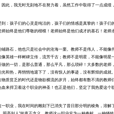
，因此，我无时无刻地不在努力着，虽然工作中取得了一点成绩
受到：孩子们的心灵是纯洁的，孩子们的情感是真挚的！孩子们
老师始终是他们尊敬的楷模！老师始终是他们成才的基石！老师
的铺路石，他也只是社会中的沧海一栗。教师不是伟人，不能像
能像英雄一样树碑立传，流芳千古；教师不是明星，不能像明星
所做的一切，是那么普通，那么平凡，那么琐碎！大多数的老师
的光和热，再悄悄地退下了，没有惊人的事迹，没有辉煌的成就
在物质贫乏的时代还是物欲横流的岁月，始终都有数不清的教师
热血来捍卫着这个职业的神圣！也正是他们，坚定了我热爱这个
这一职业，我在时间的雕刻下已消失了昔日那分明的棱角，溶解
，照亮别人”的真正含义，教师这一职业实为一种奉献，一种牺