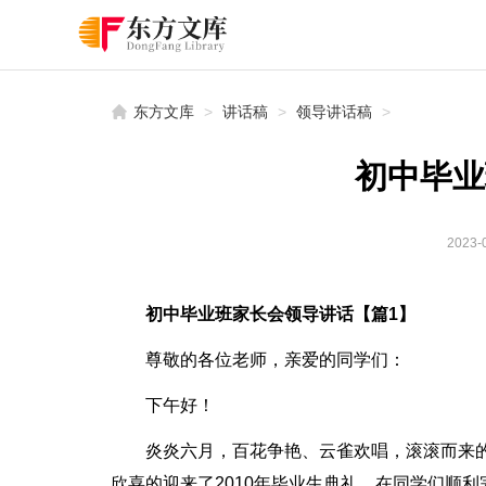
东方文库
>
讲话稿
>
领导讲话稿
>
初中毕业
2023-0
初中毕业班家长会领导讲话【篇1】
尊敬的各位老师，亲爱的同学们：
下午好！
炎炎六月，百花争艳、云雀欢唱，滚滚而来
欣喜的迎来了2010年毕业生典礼。在同学们顺