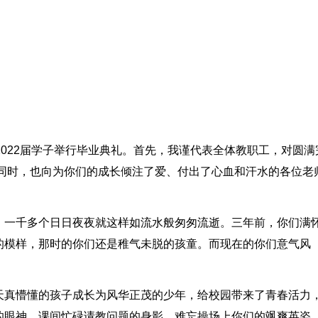
2022届学子举行毕业典礼。首先，我谨代表全体教职工，对圆满
！同时，也向为你们的成长倾注了爱、付出了心血和汗水的各位老
。一千多个日日夜夜就这样如流水般匆匆流逝。三年前，你们满
的模样，那时的你们还是稚气未脱的孩童。而现在的你们意气风
天真懵懂的孩子成长为风华正茂的少年，给校园带来了青春活力
的眼神，课间忙碌请教问题的身影。难忘操场上你们的飒爽英姿