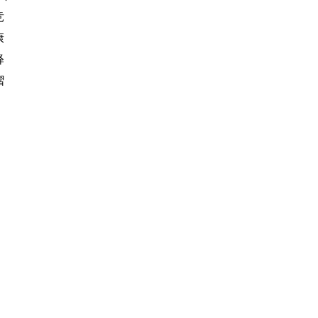
竞
康
释
熠
！