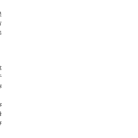
是
方
出
这
于
你
你
母
存