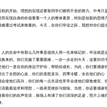
征程的开始。理想的实现还要靠同学们锲而不舍的努力。中考只
然而实现自身的价值要看一个人的整体素质，特别是创新的思维
很难通过考试来衡量的。今天，在你们毕业之际，我想对你们提
，人的生命中有那么几件事是值得人用一生来铭记的，毕业就是
索换来的。你们克服了重重困难，一步一步走到今天，这要归功
是他们一直在你的身边守护你，帮助你成长。为此，你们要感谢
付出了全部的心血，你们的喜怒哀乐、四季冷暖，全在他们的心
都会使他们高兴，你们的每一点失误也常常会使他们寝食难安。
笑语载着追求和理想，一路承受挫折与烦恼。当然，你还要感谢
漫着你们的欢声笑语，操场上布满了你们深深的足迹，照片上储
神。