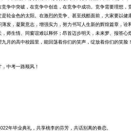
在竞争中突破，在竞争中创造，在竞争中成功。竞争需要理想，
定是轮金色的太阳。在激烈的竞争、甚至残酷面前，大家要以健
积薄发，凝聚意志，增强实力，努力书写人生新的辉煌篇章，诠
天，师生情、同窗谊难以释怀；昂首迈步明天，未来梦、报答心
望九月的高中校园里，能回荡着你们的笑声，绽放着你们的笑脸
才，中考一路顺风！
2022年毕业典礼，共享桃李的芬芳，共话别离的眷恋。