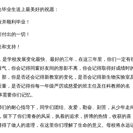
向毕业生送上最美好的祝愿：
业并顺利毕业！
所付出的一切！
任和支持！
年，是学校发展变化最快、最好的三年，在这三年里，你们一定有
稚气，你会记得同窗好友间的形影不离，你会记得取得好成绩时
。那，你是否还会记得新教室的变化，是否会记得新生物实验室
质量，是否记得你每一年级严厉或慈爱的班主任及任科教师的名
事需要你们记忆。
师们的耐心指导下，同学们团结、友爱，勤奋、刻苦，从少年走
上，留下了你们青春的风采，执着的追求，拼博的热情，收获的喜
懂得了做人的道理，在这里你们理解了生命的意义。母校将永远