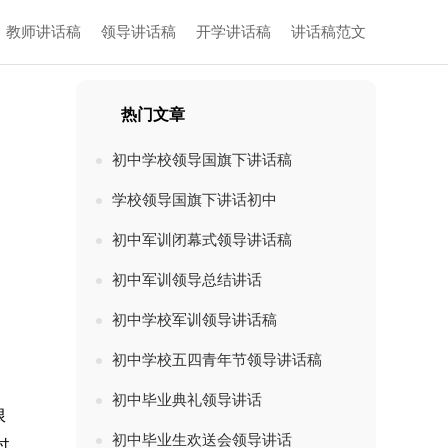
教师讲话稿
领导讲话稿
开学讲话稿
讲话稿范文
热门文章
初中学校领导国旗下讲话稿
学校领导国旗下讲话初中
初中军训闭幕式领导讲话稿
初中军训领导总结讲话
初中学校军训领导讲话稿
初中学校五四青年节领导讲话稿
初中毕业典礼领导讲话
限
初中毕业生欢送会领导讲话
过