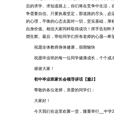
后的求学、求知道路上，你们将在竞争中生活，
争需要自信。只要执着坚定，那道路的尽头，必
的心理，平衡的心态去面对一切，坚实基础，厚
自身价值。相信大家同样取得成功！挥手告别昨
熠生辉。最后，带给同学们所有老师的心愿—希
祝愿全体教师身体健康，假期愉快
祝愿毕业班的每一位同学健康成长，个个成
谢谢大家！
初中毕业班家长会领导讲话【篇2】
尊敬的各位老师，亲爱的同学们：
大家好！
今天我们在这里欢聚一堂，隆重举行__中学