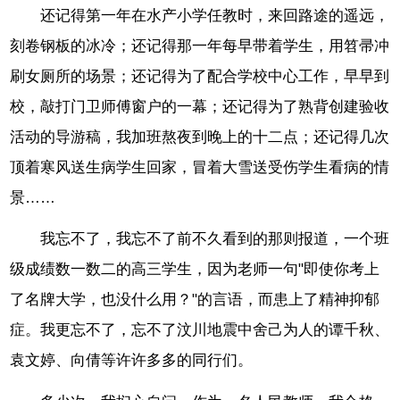
还记得第一年在水产小学任教时，来回路途的遥远，
刻卷钢板的冰冷；还记得那一年每早带着学生，用笤帚冲
刷女厕所的场景；还记得为了配合学校中心工作，早早到
校，敲打门卫师傅窗户的一幕；还记得为了熟背创建验收
活动的导游稿，我加班熬夜到晚上的十二点；还记得几次
顶着寒风送生病学生回家，冒着大雪送受伤学生看病的情
景……
我忘不了，我忘不了前不久看到的那则报道，一个班
级成绩数一数二的高三学生，因为老师一句"即使你考上
了名牌大学，也没什么用？"的言语，而患上了精神抑郁
症。我更忘不了，忘不了汶川地震中舍己为人的谭千秋、
袁文婷、向倩等许许多多的同行们。