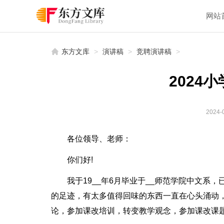
网站
东方文库
>
演讲稿
>
竞聘演讲稿
>
2024
2024-0
各位领导、老师：
你们好!
我于19__年6月毕业于__师范学院中文系
的足迹，有太多值得回味的东西一直在心头涌动
论，参加课改培训，转变教学观念，参加课改课