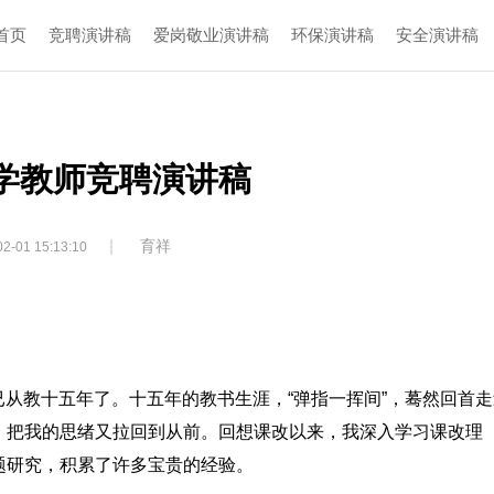
首页
竞聘演讲稿
爱岗敬业演讲稿
环保演讲稿
安全演讲稿
小学教师竞聘演讲稿
|
育祥
2-01 15:13:10
，已从教十五年了。十五年的教书生涯，“弹指一挥间”，蓦然回首
，把我的思绪又拉回到从前。回想课改以来，我深入学习课改理
题研究，积累了许多宝贵的经验。