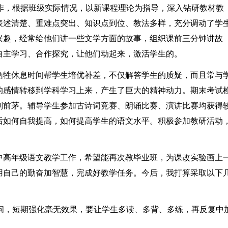
教学工作，根据班级实际情况，以新课程理论为指导，深入钻研教材教
表述清楚、重难点突出、知识点到位、教法多样，充分调动了学
兴趣，经常给他们讲一些文学方面的故事，组织课前三分钟讲故
自主学习、合作探究，让他们动起来，激活学生的。
牺牲休息时间帮学生培优补差，不仅解答学生的质疑，而且常与
的感情转移到学科学习上来，产生了巨大的精神动力。期末考试
列前茅。辅导学生参加古诗词竞赛、朗诵比赛、演讲比赛均获得
后如何自我提高，如何提高学生的语文水平。积极参加教研活动
。
中高年级语文教学工作，希望能再次教毕业班，为课改实验画上
用自己的勤奋加智慧，完成好教学任务。今后，我打算采取以下
学问，短期强化毫无效果，要让学生多读、多背、多练，再反复中
。