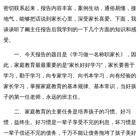
密切联系起来，报告内容丰富，案例生动，通俗易懂，接
地气，能够把话说到家长心里，深受家长喜爱。下面，我
谈谈听了阚主任报告后我学到的一下几个方面的知识和感
受。
一、今天报告的题目是《学习做一名称职家长》，因
此，家庭教育最最重要的是“家长好好学习”，家长要善于
学习，勤于学习，向专家学习、向书本学习，向有经验的
家长学习，掌握家庭教育的基本规律、基本常识，当好孩
子的第一任老师，永远的班主任。
二、家庭教育的主要任务是培养孩子的习惯。好习
惯，益终生。好习惯是一辈子享受不完的利息，坏习惯是
一辈子偿还不完的债务，千万不能让债务拖垮了孩子美好