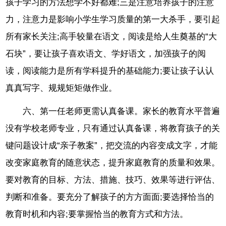
孩子学习的方法想学不好都难;三是注意培养孩子的注意
力，注意力是影响小学生学习质量的第一大杀手，要引起
所有家长关注;高手较量在语文，阅读是给人生奠基的“大
石块”，要让孩子喜欢语文、学好语文，加强孩子的阅
读，阅读能力是所有学科提升的基础能力;要让孩子认认
真真写字、规规矩矩做作业。
六、第一任老师更需认真备课。家长的教育水平普遍
没有学校老师专业，只有通过认真备课，将教育孩子的关
键问题设计成“亲子教案”，把交流的内容变成文字，才能
改变家庭教育的随意状态，提升家庭教育的质量和效果。
要对教育的目标、方法、措施、技巧、效果等进行评估、
判断和准备。要充分了解孩子的方方面面;要选择恰当的
教育时机和内容;要掌握恰当的教育方式和方法。