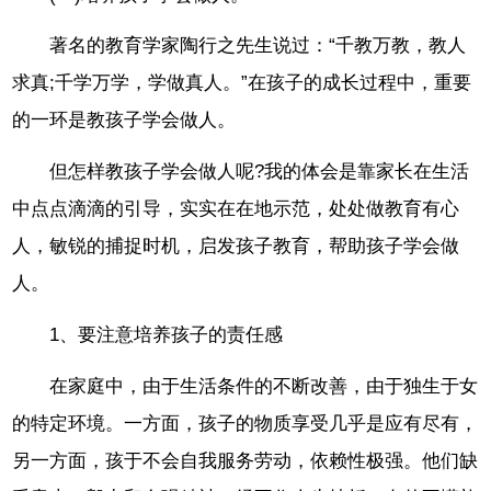
著名的教育学家陶行之先生说过：“千教万教，教人
求真;千学万学，学做真人。”在孩子的成长过程中，重要
的一环是教孩子学会做人。
但怎样教孩子学会做人呢?我的体会是靠家长在生活
中点点滴滴的引导，实实在在地示范，处处做教育有心
人，敏锐的捕捉时机，启发孩子教育，帮助孩子学会做
人。
1、要注意培养孩子的责任感
在家庭中，由于生活条件的不断改善，由于独生于女
的特定环境。一方面，孩子的物质享受几乎是应有尽有，
另一方面，孩于不会自我服务劳动，依赖性极强。他们缺