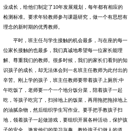
业成长，给他们制定了10年发展规划，每年都有相应的
检测标准。要求年轻教师参与课题研究，做一个有思想有
理念的新时期的优秀教师。
平时，班主任与学生接触的机会最多，与在座的每一
位家长接触的也最多，我们真诚地希望每一位家长能理
解、尊重我们的教师。很多时候，我们的家长们看到的知
识孩子的成长，却无法体会到一名班主任教师为此付出的
辛苦。刚上学的孩子，班主任教师要带着孩子上厕所;中
午吃饭了，老师要一个一个地分饭分菜，陪着孩子一起
吃，等孩子吃完了，扫掉地上的饭菜，再用拖把拖掉地上
的油腻杂物，然后组织学生写作业。要手把手教孩子扫
地，领着孩子一起做游戏，要组织开展各种活动，保护孩
子的安全，激发他们的学习兴趣，教给孩子们做人的道