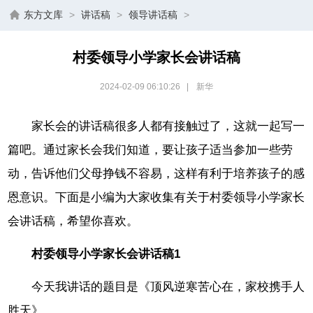
东方文库
>
讲话稿
>
领导讲话稿
>
村委领导小学家长会讲话稿
2024-02-09 06:10:26
|
新华
家长会的讲话稿很多人都有接触过了，这就一起写一
篇吧。通过家长会我们知道，要让孩子适当参加一些劳
动，告诉他们父母挣钱不容易，这样有利于培养孩子的感
恩意识。下面是小编为大家收集有关于村委领导小学家长
会讲话稿，希望你喜欢。
村委领导小学家长会讲话稿1
今天我讲话的题目是《顶风逆寒苦心在，家校携手人
胜天》。