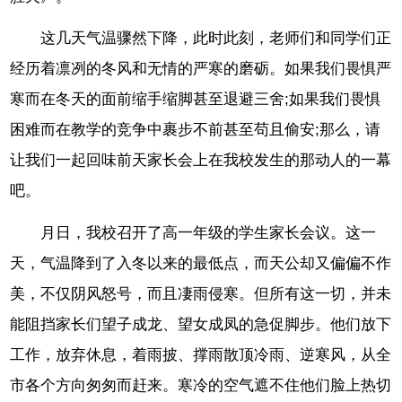
这几天气温骤然下降，此时此刻，老师们和同学们正
经历着凛冽的冬风和无情的严寒的磨砺。如果我们畏惧严
寒而在冬天的面前缩手缩脚甚至退避三舍;如果我们畏惧
困难而在教学的竞争中裹步不前甚至苟且偷安;那么，请
让我们一起回味前天家长会上在我校发生的那动人的一幕
吧。
月日，我校召开了高一年级的学生家长会议。这一
天，气温降到了入冬以来的最低点，而天公却又偏偏不作
美，不仅阴风怒号，而且凄雨侵寒。但所有这一切，并未
能阻挡家长们望子成龙、望女成凤的急促脚步。他们放下
工作，放弃休息，着雨披、撑雨散顶冷雨、逆寒风，从全
市各个方向匆匆而赶来。寒冷的空气遮不住他们脸上热切