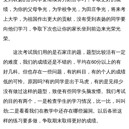
绩，为你的父母争光，为学校争光，为田庄争光，将来考
上大学，为祖国作出更大的贡献，没有受到表扬的同学要
向他们学习，争取下次也让你的家长坐到前边来光荣光
荣。
这次考试我们用的是石家庄的题，题型比较活有一定
的难度，我们的成绩还是不错的，平均在60分以上的有
好几科。但也存在一些问题，有的科目，有的个人的成绩
低的可怜。原因吗?有的同学是出于马虎，有的是见得少
没有做过这样的题型，致使有些同学头脑发懵。我们考试
的目的有两个，一是检查学生的学习情况，比一比，叫叫
劲;二是看看我们在教学中还存在哪些漏洞。以后各班这
样的练习要多做，争取期末取得更好的成绩。