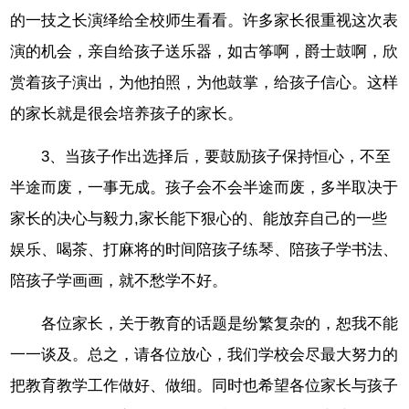
的一技之长演绎给全校师生看看。许多家长很重视这次表
演的机会，亲自给孩子送乐器，如古筝啊，爵士鼓啊，欣
赏着孩子演出，为他拍照，为他鼓掌，给孩子信心。这样
的家长就是很会培养孩子的家长。
3、当孩子作出选择后，要鼓励孩子保持恒心，不至
半途而废，一事无成。孩子会不会半途而废，多半取决于
家长的决心与毅力,家长能下狠心的、能放弃自己的一些
娱乐、喝茶、打麻将的时间陪孩子练琴、陪孩子学书法、
陪孩子学画画，就不愁学不好。
各位家长，关于教育的话题是纷繁复杂的，恕我不能
一一谈及。总之，请各位放心，我们学校会尽最大努力的
把教育教学工作做好、做细。同时也希望各位家长与孩子