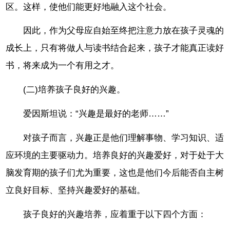
区。这样，使他们能更好地融入这个社会。
因此，作为父母应自始至终把注意力放在孩子灵魂的
成长上，只有将做人与读书结合起来，孩子才能真正读好
书，将来成为一个有用之才。
(二)培养孩子良好的兴趣。
爱因斯坦说：“兴趣是最好的老师……”
对孩子而言，兴趣正是他们理解事物、学习知识、适
应环境的主要驱动力。培养良好的兴趣爱好，对于处于大
脑发育期的孩子们尤为重要，这也是他们今后能否自主树
立良好目标、坚持兴趣爱好的基础。
孩子良好的兴趣培养，应着重于以下四个方面：