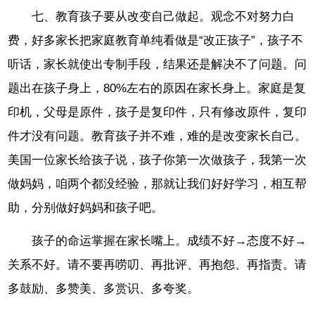
七、教育孩子要从改变自己做起。观念不对努力白
费，好多家长把家庭教育单纯看做是“改正孩子”，孩子不
听话，家长就使出专制手段，结果还是解决不了问题。问
题出在孩子身上，80%左右的原因在家长身上。家庭是复
印机，父母是原件，孩子是复印件，只有修改原件，复印
件才没有问题。教育孩子并不难，难的是改变家长自己。
美国一位家长给孩子说，孩子你第一次做孩子，我第一次
做妈妈，咱两个都没经验，那就让我们好好学习，相互帮
助，分别做好妈妈和孩子吧。
孩子的命运掌握在家长嘴上。成绩不好→态度不好→
关系不好。请不要再唠叨、再批评、再抱怨、再指责。请
多鼓励、多赞美、多赏识、多夸奖。