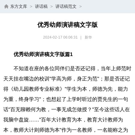
东方文库
>
讲话稿
>
讲话稿范文
>
优秀幼师演讲稿文字版
2024-02-17 06:06:31
|
新华
优秀幼师演讲稿文字版篇1
不知道在座的各位同伴们是否还记得，当年上师范时
天天挂在嘴边的校训"学高为师，身正为范"；那是否还记
得《幼儿园教师专业标准》"学生为本，师德为先，能力
为重，终身学习"；也想起了上学时听过的贾先生的一句
话"百无聊赖何为教，一事无成怎做授？"至今这些话人在
我脑中盘旋……"百年大计教育为本，教育大计教师为
本，教师大计则师德为本"作为一名教师，一名能称之为