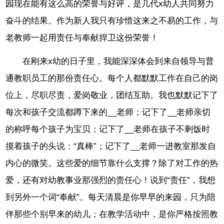
园现在能有这么高的荣誉与好评，是几代x幼人共同努力
奋斗的结果。作为新人我只有珍惜这来之不易的工作，与
老教师一起用责任与奉献捍卫这份荣誉！
在刚来x幼的日子里，我能深深体会到来自领导与普
通教职员工的那份责任心。每个人都默默工作在自己的岗
位上，尽职尽责，爱岗敬业，团结互助。我也默默记下了
每次和孩子交流都蹲下来的__老师；记下了__老师亲切
的称呼每个孩子为宝贝；记下了__老师在孩子不剩饭时
摸着孩子的头说：“真棒”；记下了__老师一进教室那发自
内心的微笑。这些爱的细节靠什么支撑？除了对工作的热
爱，还有对幼教事业那强烈的责任心！说到“责任”，我想
到另外一个词“奉献”。每天清晨是你早早的来园，只为陪
伴那些个别早来的幼儿；在教学活动中，是你严格按照教