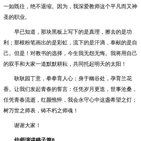
一如既往，绝不退缩。因为，我深爱教师这个平凡而又神
圣的职业。
早已知道，那块黑板上写下的是真理，擦去的是功
利；那根粉笔画出的是彩虹，流下的是汗滴，奉献的是自
己。但是！对教书的选择，今生我无怨无悔。我将用自己
的双手和大家一道默默耕耘，共同托起明天的太阳！
耿耿园丁意，拳拳育人心；身于幽谷处，孕育兰花
香。让我们发起青春的誓言：任凭岁月更迭，世事沧桑，
任凭青春流逝，红颜憔悴，我会永守心中这盏希望之灯；
树万世之师表，铸不朽之师魂！
谢谢大家！
幼师演讲稿子篇8