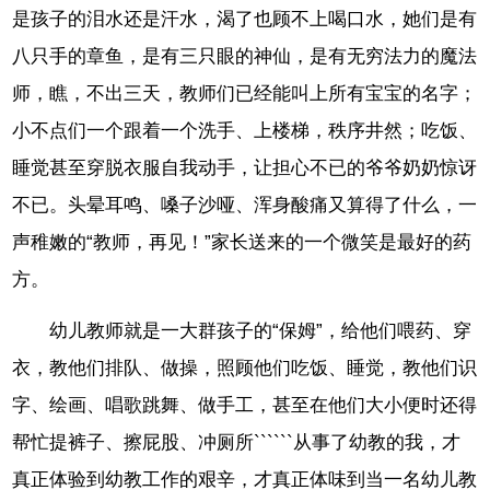
是孩子的泪水还是汗水，渴了也顾不上喝口水，她们是有
八只手的章鱼，是有三只眼的神仙，是有无穷法力的魔法
师，瞧，不出三天，教师们已经能叫上所有宝宝的名字；
小不点们一个跟着一个洗手、上楼梯，秩序井然；吃饭、
睡觉甚至穿脱衣服自我动手，让担心不已的爷爷奶奶惊讶
不已。头晕耳鸣、嗓子沙哑、浑身酸痛又算得了什么，一
声稚嫩的“教师，再见！”家长送来的一个微笑是最好的药
方。
幼儿教师就是一大群孩子的“保姆”，给他们喂药、穿
衣，教他们排队、做操，照顾他们吃饭、睡觉，教他们识
字、绘画、唱歌跳舞、做手工，甚至在他们大小便时还得
帮忙提裤子、擦屁股、冲厕所``````从事了幼教的我，才
真正体验到幼教工作的艰辛，才真正体味到当一名幼儿教