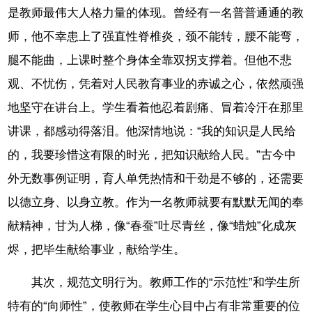
是教师最伟大人格力量的体现。曾经有一名普普通通的教
师，他不幸患上了强直性脊椎炎，颈不能转，腰不能弯，
腿不能曲，上课时整个身体全靠双拐支撑着。但他不悲
观、不忧伤，凭着对人民教育事业的赤诚之心，依然顽强
地坚守在讲台上。学生看着他忍着剧痛、冒着冷汗在那里
讲课，都感动得落泪。他深情地说：“我的知识是人民给
的，我要珍惜这有限的时光，把知识献给人民。”古今中
外无数事例证明，育人单凭热情和干劲是不够的，还需要
以德立身、以身立教。作为一名教师就要有默默无闻的奉
献精神，甘为人梯，像“春蚕”吐尽青丝，像“蜡烛”化成灰
烬，把毕生献给事业，献给学生。
其次，规范文明行为。教师工作的“示范性”和学生所
特有的“向师性”，使教师在学生心目中占有非常重要的位