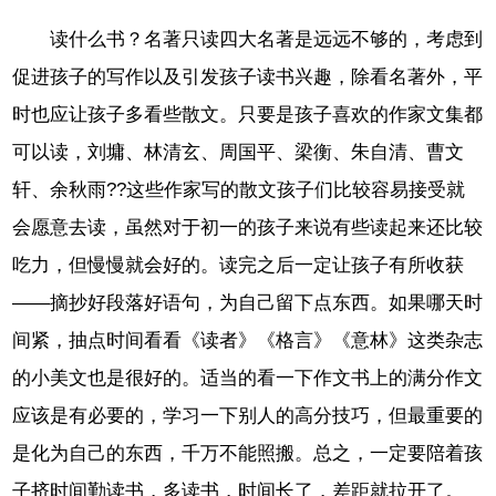
读什么书？名著只读四大名著是远远不够的，考虑到
促进孩子的写作以及引发孩子读书兴趣，除看名著外，平
时也应让孩子多看些散文。只要是孩子喜欢的作家文集都
可以读，刘墉、林清玄、周国平、梁衡、朱自清、曹文
轩、余秋雨??这些作家写的散文孩子们比较容易接受就
会愿意去读，虽然对于初一的孩子来说有些读起来还比较
吃力，但慢慢就会好的。读完之后一定让孩子有所收获
——摘抄好段落好语句，为自己留下点东西。如果哪天时
间紧，抽点时间看看《读者》《格言》《意林》这类杂志
的小美文也是很好的。适当的看一下作文书上的满分作文
应该是有必要的，学习一下别人的高分技巧，但最重要的
是化为自己的东西，千万不能照搬。总之，一定要陪着孩
子挤时间勤读书，多读书，时间长了，差距就拉开了。