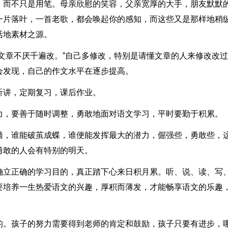
，而不只是用笔。母亲欣慰的笑容，父亲宽厚的大手，朋友默默
一片落叶，一首老歌，都会唤起你的感知，而这些又是那样地稍
活地素材之源。
文章不厌千遍改。”自己多修改，特别是请懂文章的人来修改改
会发现，自己的作文水平在逐步提高。
听讲，定期复习，课后作业。
力，要善于随时调整，勇敢地面对语文学习，平时要勤于积累。
墙，谁能破茧成蝶，谁便能发挥最大的潜力，倔强些，勇敢些，
勇敢的人会有特别的明天。
确立正确的学习目的，真正踏下心来日积月累。听、说、读、写
要培养一生热爱语文的兴趣，厚积而薄发，才能畅享语文的乐趣
的。孩子的努力需要得到老师的肯定和鼓励，孩子只要有进步，