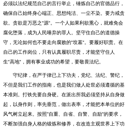
必须以法纪规范自己的言行举止，锤炼自己的官德品行，
确保自己始终身心端正、思想纯洁、一尘不染。要力戒贪
欲。贪欲是万恶之“源“。一个人如果利欲熏心，就难免会
腐化堕落，成为人民唾弃的罪人。坚守住自己的道德操
守，无论如何也不要走向腐败的“坟墓“。要履好职责。在
自己的工作岗位，只有认真履职尽责，才能坚守住人
生“高地“，拥有事业成功的希望，要敬畏法纪。
守纪律，在严于律已上下功夫，党纪、法纪、警纪，
不但是我们工作的指南，也是我们做人处世必须遵循的基
本准则。打铁先要自身硬。在派出所我必须坚持从自身做
起，以身作则，率先垂范，做出表率，才能把本单位的好
风气树立起来。按照"自重、自省、自警、自励"的要求，
不断加强自身人格的锻炼和修养，在改造主观世界上下功