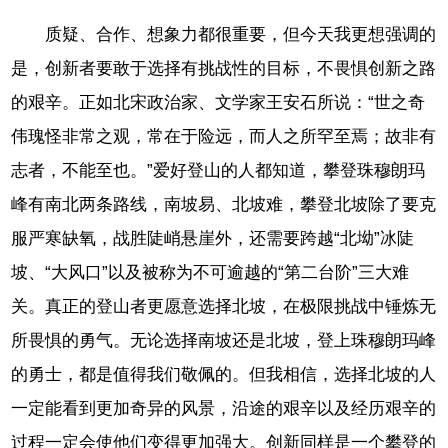
质疑、合作、想象力都很重要，但今天我更想强调的
是，创新者要敢于选择有挑战性的目标，不畏惧创新之路
的艰辛。正如北宋政治家、文学家王安石所说：“世之奇
伟瑰怪非常之观，常在于险远，而人之所罕至焉；故非有
志者，不能至也。”爱好登山的人都知道，攀登珠穆朗玛
峰有南北两条路线，南坡易、北坡难，攀登北坡除了要克
服严寒缺氧，战胜陡峭悬崖外，还需要跨越“北坳”冰陡
坡、“大风口”以及被称为不可逾越的“第二台阶”三大难
关。真正的登山者更愿意选择北坡，在极限挑战中锤炼无
所畏惧的勇气。无论选择南坡还是北坡，登上珠穆朗玛峰
的勇士，都是值得我们敬佩的。但我相信，选择北坡的人
一定能看到更加奇异的风景，沿途的艰辛以及经历艰辛的
过程一定会使他们变得更加强大。创新同样是一个攀登的