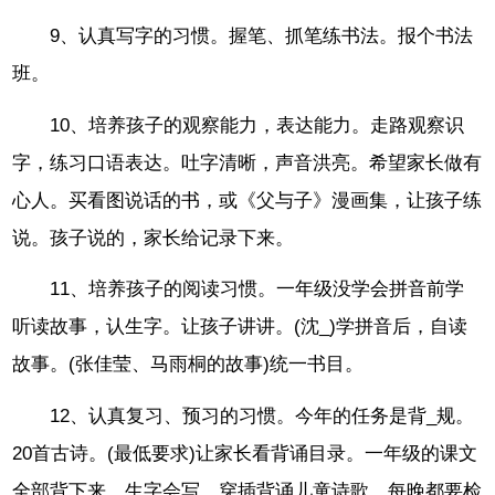
9、认真写字的习惯。握笔、抓笔练书法。报个书法
班。
10、培养孩子的观察能力，表达能力。走路观察识
字，练习口语表达。吐字清晰，声音洪亮。希望家长做有
心人。买看图说话的书，或《父与子》漫画集，让孩子练
说。孩子说的，家长给记录下来。
11、培养孩子的阅读习惯。一年级没学会拼音前学
听读故事，认生字。让孩子讲讲。(沈_)学拼音后，自读
故事。(张佳莹、马雨桐的故事)统一书目。
12、认真复习、预习的习惯。今年的任务是背_规。
20首古诗。(最低要求)让家长看背诵目录。一年级的课文
全部背下来，生字会写。穿插背诵儿童诗歌。每晚都要检