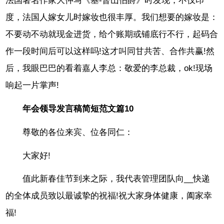
法国著名作家大仲马《基-督山伯爵》时发现，不仅印
度，法国人嫁女儿时嫁妆也很丰厚。我们想要的嫁妆是：
不要动不动就现金进货，给个账期或铺底行不行，起码合
作一段时间后可以这样吗!这才叫同甘共苦、合作共赢!然
后，我眼巴巴的看着嘉人李总：敬爱的李总裁，ok!现场
响起一片掌声!
年会领导发言稿简短范文篇10
尊敬的各位来宾、位各同仁：
大家好!
值此新春佳节到来之际，我代表管理团队向__快递
的全体成员致以最诚挚的祝福!祝大家身体健康，阖家幸
福!