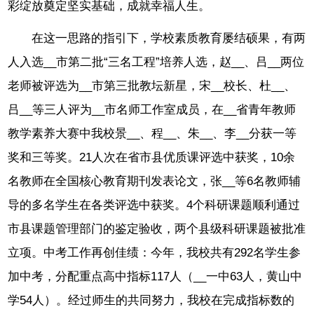
彩绽放奠定坚实基础，成就幸福人生。
在这一思路的指引下，学校素质教育屡结硕果，有两
人入选__市第二批“三名工程”培养人选，赵__、吕__两位
老师被评选为__市第三批教坛新星，宋__校长、杜__、
吕__等三人评为__市名师工作室成员，在__省青年教师
教学素养大赛中我校景__、程__、朱__、李__分获一等
奖和三等奖。21人次在省市县优质课评选中获奖，10余
名教师在全国核心教育期刊发表论文，张__等6名教师辅
导的多名学生在各类评选中获奖。4个科研课题顺利通过
市县课题管理部门的鉴定验收，两个县级科研课题被批准
立项。中考工作再创佳绩：今年，我校共有292名学生参
加中考，分配重点高中指标117人（__一中63人，黄山中
学54人）。经过师生的共同努力，我校在完成指标数的