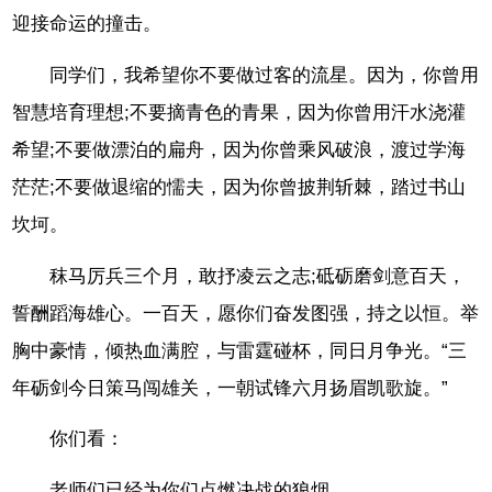
迎接命运的撞击。
同学们，我希望你不要做过客的流星。因为，你曾用
智慧培育理想;不要摘青色的青果，因为你曾用汗水浇灌
希望;不要做漂泊的扁舟，因为你曾乘风破浪，渡过学海
茫茫;不要做退缩的懦夫，因为你曾披荆斩棘，踏过书山
坎坷。
秣马厉兵三个月，敢抒凌云之志;砥砺磨剑意百天，
誓酬蹈海雄心。一百天，愿你们奋发图强，持之以恒。举
胸中豪情，倾热血满腔，与雷霆碰杯，同日月争光。“三
年砺剑今日策马闯雄关，一朝试锋六月扬眉凯歌旋。”
你们看：
老师们已经为你们点燃决战的狼烟。