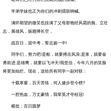
学弟学妹也正为你们的冲刺擂鼓呐喊。
满怀期望的微笑也挂满了父母那饱经风霜的脸。立壮
志，展雄风，振翅搏长空，
战百日，迎中考，誓志扬一中!
同学们，努力吧!是船，就要搏击风浪;是浆，就要奋
勇前进;是雄鹰，就要以飞冲天!我坚信，今年六月的笑脸
将更加灿烂。现在，送给所有同学一副对联：
十载寒窗，百天苦练，何人健步登今榜?
一腔热血，万丈豪情，我辈英才夺桂冠!
横批：百日圆梦