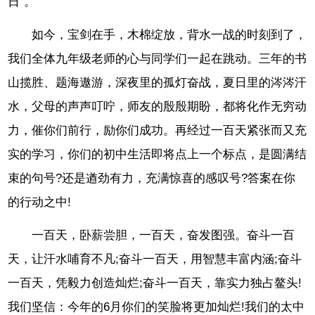
日”。
如今，宝剑在手，木棉绽放，背水一战的时刻到了，
我们全体九年级老师的心与同学们一起在跳动。三年的书
山揽胜、题海遨游，深夜里的孤灯奋战，夏日里的涔涔汗
水，父母的声声叮咛，师友的殷殷期盼，都将化作无穷动
力，催你们前行，励你们成功。再经过一百天紧张而又充
实的学习，你们的初中生活即将点上一个标点，是圆满结
束的句号?还是遒劲有力，充满惊喜的感叹号?答案在你
的行动之中!
一百天，卧薪尝胆，一百天，奋发图强。奋斗一百
天，让汗水哺育不凡;奋斗一百天，用智慧丰富内涵;奋斗
一百天，凭毅力创造灿烂;奋斗一百天，靠实力独占鳌头!
我们坚信：今年的6月你们的笑脸将更加灿烂!我们的太中