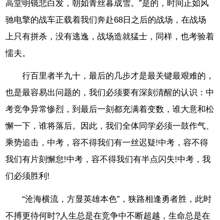
高堂明镜悲白发，朝如青丝暮成雪。”是的，时间正如风
驰电擎的战车正载着我们奔赴68日之后的战场，在战场
上只有拼杀，没有逃逸，战场造就猛士，同样，也考验着
懦夫。
行百里者半九十，最后的几步才是最关键最艰难的，
也是最容易出问题的，我们必须要有深刻清醒的认识：中
考竞争异常惨烈，到最后一刻都充满着变数，谁大意和松
懈一下，谁将落后。因此，我们全体同学必须一鼓作气、
乘势追击，中考，容不得我们有一丝迟疑!中考，容不得
我们有片刻懈怠!中考，容不得我们有半点闪失!中考，我
们必须胜利!
“沧海横流，方显英雄本色”，狭路相逢勇者胜，此时
不搏更待何时?人生总是在竞争中不断超越，生命总是在