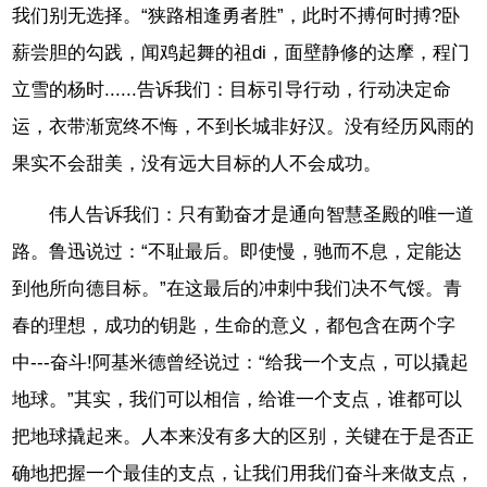
我们别无选择。“狭路相逢勇者胜”，此时不搏何时搏?卧
薪尝胆的勾践，闻鸡起舞的祖di，面壁静修的达摩，程门
立雪的杨时......告诉我们：目标引导行动，行动决定命
运，衣带渐宽终不悔，不到长城非好汉。没有经历风雨的
果实不会甜美，没有远大目标的人不会成功。
伟人告诉我们：只有勤奋才是通向智慧圣殿的唯一道
路。鲁迅说过：“不耻最后。即使慢，驰而不息，定能达
到他所向德目标。”在这最后的冲刺中我们决不气馁。青
春的理想，成功的钥匙，生命的意义，都包含在两个字
中---奋斗!阿基米德曾经说过：“给我一个支点，可以撬起
地球。”其实，我们可以相信，给谁一个支点，谁都可以
把地球撬起来。人本来没有多大的区别，关键在于是否正
确地把握一个最佳的支点，让我们用我们奋斗来做支点，