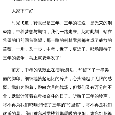
大家下午好!
时光飞逝，转眼已是三年。三年的征途，是光荣的荆
棘路，带着梦想与期待，我们一路走来。此时此刻，站在
希望的门前回首张望，那一路的荆棘竟然都变成了盛放的
蔷薇。一步，又一步，中考，近了，更近了。那场期待了
三年的战争，马上就要爆发了!
前方，中考的战鼓正在擂响;身后，却留下了一串美
丽的脚印。细细地拾起记忆的碎片，心头涌起了无限的感
慨。我们奔跑着，跑向六月的战场，但我们又有万分的不
舍，默默计算着在母校奋斗的日子。听熟了三年的铃声，
将不再为我们鸣响;待惯了三年的“竹里馆”，将不再是我们
欢乐的巢。我们难忘科学楼前那暖暖的夕阳，难忘饥肠辘