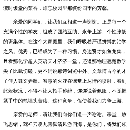
辘时饭堂的菜香，难忘校园里那缤纷四季的芳馨。
亲爱的同学们，让我们互相道一声谢谢。正是每一个
充满个性的学友，组成了团结互助、永争上游、个性张扬
的班集体。在这个大家庭里，我们呼吸着严谨拼搏的治学
之风。优秀，已经成为了一种习惯。身边贤才如鱼龙集，
且看那化学超人英语天才济济一堂，还道那物理翘楚数学
尖子比武切磋，更不消说那诗词览中外、文章博古今的才
子佳人舞文弄墨。智慧的火花在课堂上尽情的喷射，看到
此般状况，不得不让人拍手称绝，连连说着佩服，不觉握
紧手中的笔埋头苦读。这种竞争，促使着我们力争上游。
亲爱的老师，请让我们向你们道一声谢谢。课堂上放
飞思绪，驾祥云凌九霄御清风游四海，是你们，将我们领