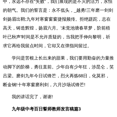
中，永远不存在“失败”，我们展现的是不灭的活力，永恒
的朝气。我们的誓言是：永不低头，_越勇!三年磨一剑剑
剑扬眉出鞘;九年对寒窗窗窗捷报频传。拒绝蹉跎，志在
高天，铸造辉煌，扬眉六月。'未觉池塘春草梦，阶前梧
叶已秋声'时间是不允许质疑的，当我把手伸向黎明，祈
求它再给我留点时间，它却又在弹指间留过。
学问是苦根上长出来的甜果，我们要用勤奋的力量推
动脚下的阶梯，勇往直前。少年自有少年狂，涉昆仑，笑
吕梁。磨剑九年今日试锋芒，烈火再炼68日，化莫邪，
断金钢!十年寒窗磨利剑，六月沙场试锋芒!
我的讲话完了，谢谢!
九年级中考百日誓师教师发言稿篇3