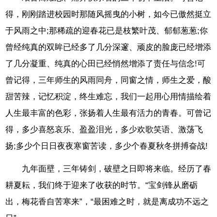
得，刚刚踏进校园时那随风摇曳的小树，如今已傲然挺立
于风雨之中;那稀疏的迎春花已是枝繁叶茂、郁郁葱葱;你
曾经纯真的双眸已经多了几分深邃、顽皮的脸庞已经增添
了几分凝重、纯真的心田已经悄然增添了责任与信念!可
曾记得，三年师生的风雨同舟，同窗之情，师生之爱，酸
甜苦辣，记忆积淀，终生难忘，我们一起用心用情描绘着
人生最丰富的色彩，张扬着人生最有活力的青春。可曾记
得，多少喜怒哀乐、盈盈泪光，多少欢歌笑语、激荡飞
扬;多少个日日夜夜寒窗苦读，多少个春夏秋冬拼搏奋战!
九年面壁，三年铸剑，破壁之日即将来临。经历了春
耕夏耘，我们终于迎来了收获的时节。“宝剑锋从磨砺
出，梅花香自苦寒来”，“最困难之时，就是离成功不远之