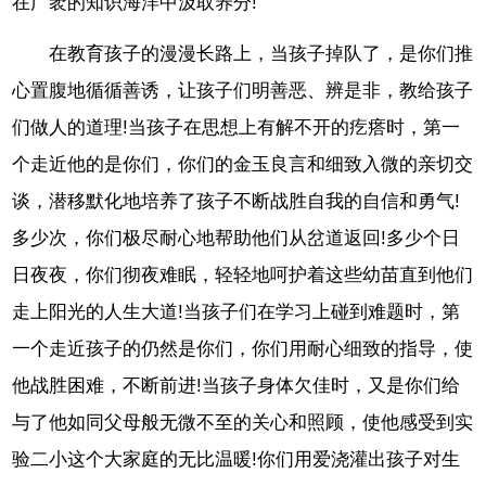
在广袤的知识海洋中汲取养分!
在教育孩子的漫漫长路上，当孩子掉队了，是你们推
心置腹地循循善诱，让孩子们明善恶、辨是非，教给孩子
们做人的道理!当孩子在思想上有解不开的疙瘩时，第一
个走近他的是你们，你们的金玉良言和细致入微的亲切交
谈，潜移默化地培养了孩子不断战胜自我的自信和勇气!
多少次，你们极尽耐心地帮助他们从岔道返回!多少个日
日夜夜，你们彻夜难眠，轻轻地呵护着这些幼苗直到他们
走上阳光的人生大道!当孩子们在学习上碰到难题时，第
一个走近孩子的仍然是你们，你们用耐心细致的指导，使
他战胜困难，不断前进!当孩子身体欠佳时，又是你们给
与了他如同父母般无微不至的关心和照顾，使他感受到实
验二小这个大家庭的无比温暖!你们用爱浇灌出孩子对生