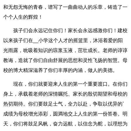
和无怨无悔的青春，谱写了一曲曲动人的乐章，铸造了一
个个人生的辉煌！
孩子们会永远记住你们！家长会永远感激你们！建校
以来孩子们在__小学这个人才的摇篮里，沐浴着爱的阳
光雨露，吮吸着知识的琼浆玉液，茁壮成长。老师的谆谆
教诲，造就了你们自由舒展的思想和灵性飞扬的智慧。母
校的博大精深滋养了你们丰厚的内涵，做人的美德。
现在，你们就要迎来人生的第一个重要渡口。在你们
身上，承载着老师的深情嘱托、家长的殷切期望和母校的
热切期待。你们要鼓足士气，全力以赴，争取以优异的`
成绩为母校增光添彩，圆満地交上人生的第一份答卷。明
天，你们将鼓足风帆，奋力远航，以信念为舵，以理想为