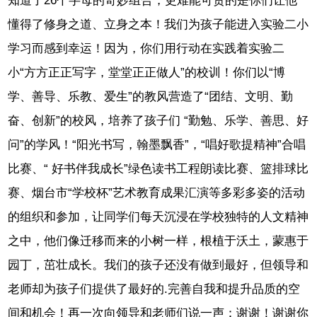
知道了26个字母的奇妙组合，更难能可贵的是你们让他
懂得了修身之道、立身之本！我们为孩子能进入实验二小
学习而感到幸运！因为，你们用行动在实践着实验二
小“方方正正写字，堂堂正正做人”的校训！你们以“博
学、善导、乐教、爱生”的教风营造了“团结、文明、勤
奋、创新”的校风，培养了孩子们 “勤勉、乐学、善思、好
问”的学风！“阳光书写，翰墨飘香”，“唱好歌提精神”合唱
比赛、“ 好书伴我成长”绿色读书工程朗读比赛、篮排球比
赛、烟台市“学校杯”艺术教育成果汇演等多彩多姿的活动
的组织和参加，让同学们每天沉浸在学校独特的人文精神
之中，他们像迁移而来的小树一样，根植于沃土，蒙惠于
园丁，茁壮成长。我们的孩子还没有做到最好，但领导和
老师却为孩子们提供了最好的.完善自我和提升品质的空
间和机会！再一次向领导和老师们说一声：谢谢！谢谢你