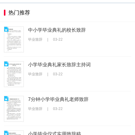
热门推荐
中小学毕业典礼的校长致辞
毕业致辞
|
03-22
小学毕业典礼家长致辞主持词
毕业致辞
|
03-22
7分钟小学毕业典礼老师致辞
毕业致辞
|
03-22
小学毕业仪式实用致辞稿