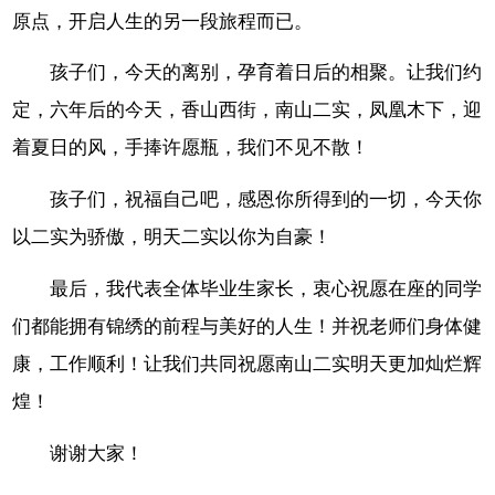
原点，开启人生的另一段旅程而已。
孩子们，今天的离别，孕育着日后的相聚。让我们约
定，六年后的今天，香山西街，南山二实，凤凰木下，迎
着夏日的风，手捧许愿瓶，我们不见不散！
孩子们，祝福自己吧，感恩你所得到的一切，今天你
以二实为骄傲，明天二实以你为自豪！
最后，我代表全体毕业生家长，衷心祝愿在座的同学
们都能拥有锦绣的前程与美好的人生！并祝老师们身体健
康，工作顺利！让我们共同祝愿南山二实明天更加灿烂辉
煌！
谢谢大家！