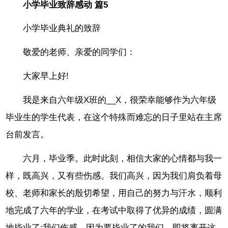
小学毕业致辞感动 篇5
小学毕业典礼的致辞
敬爱的老师、亲爱的同学们：
大家早上好!
我是来自六年级X班的__X，很荣幸能够作为六年级
毕业生的学生代表，在这个特殊而难忘的日子里站在主席
台前发言。
六月，毕业季。此时此刻，相信大家的心情都与我一
样，既高兴，又有些伤感。我们高兴，因为我们肩负着母
校、老师和家长的殷切希望，用自己的努力与汗水，顺利
地完成了六年的学业，在考试中取得了优异的成绩，圆满
地毕业了;我们伤感，因为要毕业了的我们，即将离开这