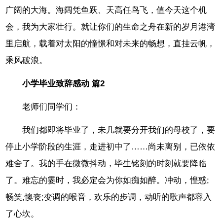
广阔的大海。海阔凭鱼跃、天高任鸟飞，值今天这个机
会，我为大家壮行。就让你们的生命之舟在新的岁月港湾
里启航，载着对太阳的憧憬和对未来的畅想，直挂云帆，
乘风破浪。
小学毕业致辞感动 篇2
老师们同学们：
我们都即将毕业了，未几就要分开我们的母校了，要
停止小学阶段的生涯，走进初中了……尚未离别，已依依
难舍了。我的手在微微抖动，毕生铭刻的时刻就要降临
了。难忘的霎时，我必定会为你如痴如醉。冲动，惶惑;
畅笑,懊丧;变调的喉音，欢乐的步调，动听的歌声都容入
了心坎。