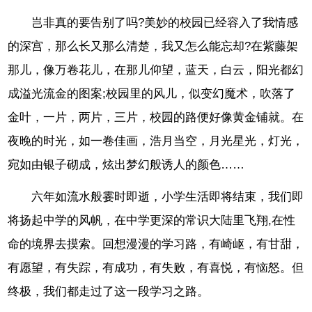
岂非真的要告别了吗?美妙的校园已经容入了我情感
的深宫，那么长又那么清楚，我又怎么能忘却?在紫藤架
那儿，像万卷花儿，在那儿仰望，蓝天，白云，阳光都幻
成溢光流金的图案;校园里的风儿，似变幻魔术，吹落了
金叶，一片，两片，三片，校园的路便好像黄金铺就。在
夜晚的时光，如一卷佳画，浩月当空，月光星光，灯光，
宛如由银子砌成，炫出梦幻般诱人的颜色……
六年如流水般霎时即逝，小学生活即将结束，我们即
将扬起中学的风帆，在中学更深的常识大陆里飞翔,在性
命的境界去摸索。回想漫漫的学习路，有崎岖，有甘甜，
有愿望，有失踪，有成功，有失败，有喜悦，有恼怒。但
终极，我们都走过了这一段学习之路。