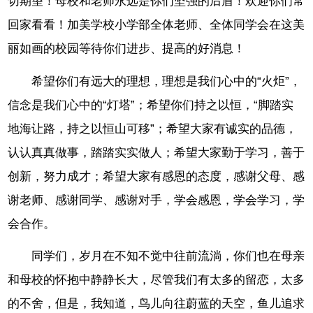
切期望！母校和老师永远是你们坚强的后盾！欢迎你们常
回家看看！加美学校小学部全体老师、全体同学会在这美
丽如画的校园等待你们进步、提高的好消息！
希望你们有远大的理想，理想是我们心中的“火炬”，
信念是我们心中的“灯塔”；希望你们持之以恒，“脚踏实
地海让路，持之以恒山可移”；希望大家有诚实的品德，
认认真真做事，踏踏实实做人；希望大家勤于学习，善于
创新，努力成才；希望大家有感恩的态度，感谢父母、感
谢老师、感谢同学、感谢对手，学会感恩，学会学习，学
会合作。
同学们，岁月在不知不觉中往前流淌，你们也在母亲
和母校的怀抱中静静长大，尽管我们有太多的留恋，太多
的不舍，但是，我知道，鸟儿向往蔚蓝的天空，鱼儿追求