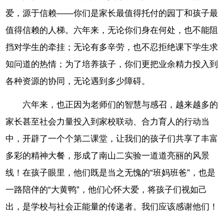
爱，源于信赖——你们是家长最值得托付的园丁和孩子最
值得信赖的人梯。六年来，无论你们身在何处，也不能阻
挡对学生的牵挂；无论有多辛劳，也不忍拒绝课下学生求
知问道的热情；为了培养孩子，你们更把业余精力投入到
各种资源的协同，无论遇到多少障碍。
六年来，也正因为老师们的智慧与感召，越来越多的
家长甚至社会力量投入到家校联动、合力育人的行动当
中，开辟了一个个第二课堂，让我们的孩子们共享了丰富
多彩的精神大餐，形成了南山二实验一道道亮丽的风景
线！在孩子眼里，他们既是当之无愧的“班妈班爸”，也是
一路陪伴的“大黄鸭”，他们心怀大爱，将孩子们视如己
出，是学校与社会正能量的传递者。我们应该感谢他们！