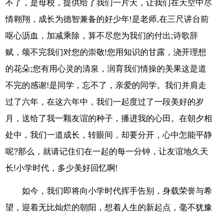
不了，是母校，提供给了我们一片天，让我们在天空中尽
情翱翔，成长为德智兼备的好少年!是老师,在三尺讲台前
呕心沥血，加减乘除，算不尽您为我们的付出;诗歌辞
赋，颂不完我们对您的崇敬!您用知识的甘露，浇开理想
的花朵;您有用心灵的清泉，润育我们情操的美果这是道
不完的感谢!是同学，忘不了，亲爱的同学。我们并肩走
过了六年，在这六年中，我们一起度过了一段美好的岁
月，送给了我一颗友谊的种子，播进我的心田。在朝夕相
处中，我们一道成长，转眼间，却要分开，心中怎能平静
呢?那么，就请记住们在一起的每一分钟，让友谊地久天
长!小学时代，多少美好回忆啊!
如今，我们即将向小学时代挥手告别，身载荣誉与希
望，迎着无比灿烂的朝阳，想着人生的新起点，毫不犹豫