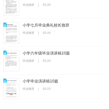
毕业致辞
|
03-25
小学七月毕业典礼校长致辞
毕业致辞
|
03-24
小学六年级毕业演讲稿10篇
毕业致辞
|
03-23
小学毕业演讲稿10篇
毕业致辞
|
03-23