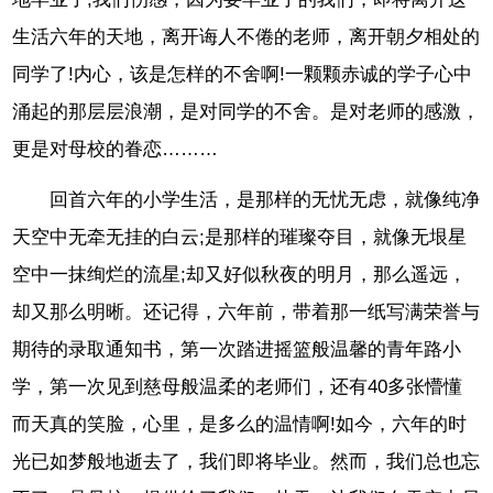
生活六年的天地，离开诲人不倦的老师，离开朝夕相处的
同学了!内心，该是怎样的不舍啊!一颗颗赤诚的学子心中
涌起的那层层浪潮，是对同学的不舍。是对老师的感激，
更是对母校的眷恋………
回首六年的小学生活，是那样的无忧无虑，就像纯净
天空中无牵无挂的白云;是那样的璀璨夺目，就像无垠星
空中一抹绚烂的流星;却又好似秋夜的明月，那么遥远，
却又那么明晰。还记得，六年前，带着那一纸写满荣誉与
期待的录取通知书，第一次踏进摇篮般温馨的青年路小
学，第一次见到慈母般温柔的老师们，还有40多张懵懂
而天真的笑脸，心里，是多么的温情啊!如今，六年的时
光已如梦般地逝去了，我们即将毕业。然而，我们总也忘