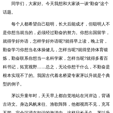
同学们，大家好。今天我想和大家谈一谈“勤奋”这个
话题。
每个人都希望自己聪明，长大后能成才，但聪明人不
是你想当就当的，必须经过勤奋的努力。你想出国留学，
就得学好外语，怎样学好外语呢?就得早上读，晚上背，
勤奋学习你想当名体操健儿，怎样当呢?就得坚持体育锻
炼，勤奋联系你想当一名科学家，怎样当呢?就得多看百
科书记，拓宽视野……总之，无论你想干什么，不勤奋是
根本实现不了的。我国古代着名桥梁专家茅以升就是个典
型的例子。
茅以升童年时，天天早上都自觉地站在河岸边，背诵
古诗文。身边风帆来往、渔歌阵阵，他都视而不见，充耳
不闻，完全沉浸在知识的海洋中。这样日长天久，茅以升