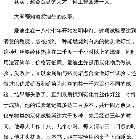
其实，勤奋造就的天才，何止曾国藩一人。
大家都知道爱迪生的故事。
爱迪生在一八七七年开始发明电灯。这项试验要达到
满意的程度，必须找到一种能燃烧到白热的物质做灯丝，
这种灯丝要经住热度在二千度一千小时以上的燃烧。同时
用法要简单，价格要低廉。爱迪生先是用炭化物质做试
验，失败后，又以金属铂与铱高熔点合金做灯丝试验，还
做过以优质矿石和矿苗为灯丝的共一千六百种不同的试
验，结果都失败了。直到最后找到碳化竹丝作灯丝，才终
于成功。他的试验笔记簿多达二百多本，共计四万余页，
仅植物类的炭化试验就达六千多种，先后经过三年的时
间。他每天工作十八、九个小时。每天清早三、四点的时
候，他才头枕两、三本书，躺在实验用的桌子下面睡觉。