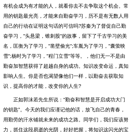
有机会成为有才能的人，就看你去不去争取这个机会。常
用的钥匙最光亮，才能来自勤奋学习，历不是有无数人用
自己的行动在证明这句话的可信吗?苏秦为了督促自己勤
奋学习，"头悬梁，锥刺股"的故事，留下了千古学习的美
名，匡衡为了学习，"凿壁偷光";车胤为了学习，"囊萤映
雪";杨时为了学习，"程门立雪"等等。，他们无一不是由
勤奋加智慧获得了超越自身的成功。知识改变命运，真知
影响人生。你是否也渴望像他们一样，以勤奋去获取知
识，提高你的才能，改变你的人生?
正如郭沫若先生所说：“勤奋和智慧是开启成功大门
的钥匙”。今天的我们应谨记他的话，放飞自己的青春，
用勤劳的汗水铺就未来的成功之路。同学们，我们应该努
力，抓住这段易逝的光阴，好好把握，将知识这闪光的宝