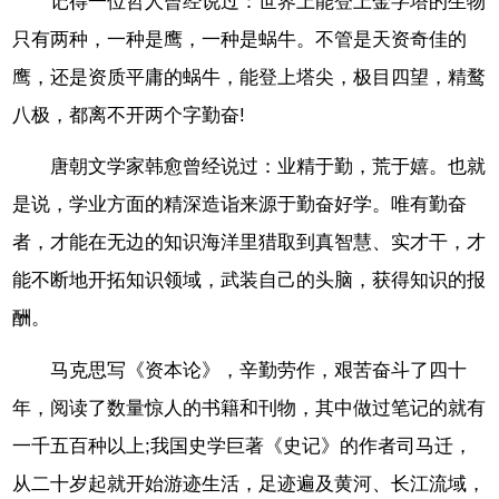
记得一位哲人曾经说过：世界上能登上金字塔的生物
只有两种，一种是鹰，一种是蜗牛。不管是天资奇佳的
鹰，还是资质平庸的蜗牛，能登上塔尖，极目四望，精鹜
八极，都离不开两个字勤奋!
唐朝文学家韩愈曾经说过：业精于勤，荒于嬉。也就
是说，学业方面的精深造诣来源于勤奋好学。唯有勤奋
者，才能在无边的知识海洋里猎取到真智慧、实才干，才
能不断地开拓知识领域，武装自己的头脑，获得知识的报
酬。
马克思写《资本论》，辛勤劳作，艰苦奋斗了四十
年，阅读了数量惊人的书籍和刊物，其中做过笔记的就有
一千五百种以上;我国史学巨著《史记》的作者司马迁，
从二十岁起就开始游迹生活，足迹遍及黄河、长江流域，