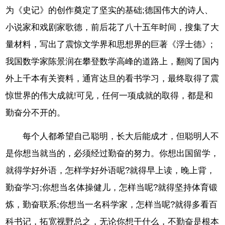
为《史记》的创作奠定了坚实的基础;德国伟大的诗人、
小说家和戏剧家歌德，前后花了八十五年时间，搜集了大
量材料，写出了震惊文学界和思想界的巨著《浮士德》;
我国数学家陈景润在攀登数学高峰的道路上，翻阅了国内
外上千本有关资料，通宵达旦的看书学习，最终取得了震
惊世界的伟大成就!可见，任何一项成就的取得，都是和
勤奋分不开的。
每个人都希望自己聪明，长大后能成才，但聪明人不
是你想当就当的，必须经过勤奋的努力。你想出国留学，
就得学好外语，怎样学好外语呢?就得早上读，晚上背，
勤奋学习;你想当名体操健儿，怎样当呢?就得坚持体育锻
炼，勤奋联系;你想当一名科学家，怎样当呢?就得多看百
科书记，拓宽视野总之，无论你想干什么，不勤奋是根本