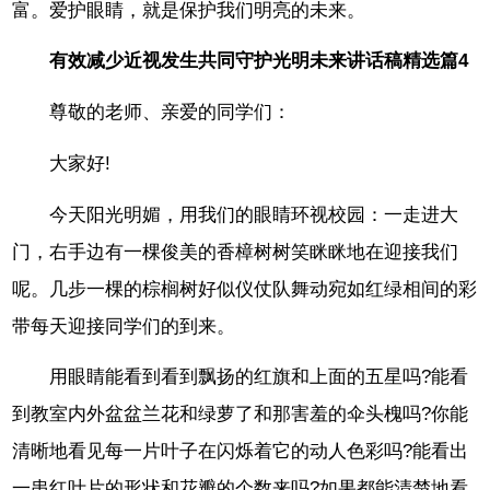
富。爱护眼睛，就是保护我们明亮的未来。
有效减少近视发生共同守护光明未来讲话稿精选篇4
尊敬的老师、亲爱的同学们：
大家好!
今天阳光明媚，用我们的眼睛环视校园：一走进大
门，右手边有一棵俊美的香樟树树笑眯眯地在迎接我们
呢。几步一棵的棕榈树好似仪仗队舞动宛如红绿相间的彩
带每天迎接同学们的到来。
用眼睛能看到看到飘扬的红旗和上面的五星吗?能看
到教室内外盆盆兰花和绿萝了和那害羞的伞头槐吗?你能
清晰地看见每一片叶子在闪烁着它的动人色彩吗?能看出
一串红叶片的形状和花瓣的个数来吗?如果都能清楚地看