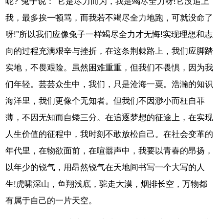
呢?”兔子说：“它是尽力而为，我是竭尽全力呀!它没追上
我，最多挨一顿骂，而我若不竭尽全力地跑，可就没命了
呀!”所以我们应像兔子一样竭尽全力才无悔!实现理想和志
向的过程充满艰辛与挫折，在这条荆棘路上，我们应脚踏
实地，不畏艰险。虽然困难重重，但我们不畏惧，因为我
们年轻。芸芸众生中，我们，只是沧海一粟。浩瀚的知识
海洋里，我们更像个无知者。但我们不因渺小而枉自菲
薄，不因无知而自矮三分。在追逐梦想的征途上，在实现
人生价值的征程中，我时刻不敢放松自己。在社会变革的
年代里，在物欲面前，在喧嚣声中，我要以青春的昂扬，
以年少的锐气，用昂然锐气在天地间书写一个大写的人
生!虎啸深山，鱼翔浅底，驼走大漠，烟排长空，万物都
有属于自己的一片天空。