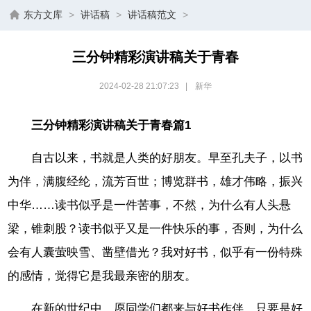
东方文库
>
讲话稿
>
讲话稿范文
>
三分钟精彩演讲稿关于青春
2024-02-28 21:07:23
|
新华
三分钟精彩演讲稿关于青春篇1
自古以来，书就是人类的好朋友。早至孔夫子，以书
为伴，满腹经纶，流芳百世；博览群书，雄才伟略，振兴
中华……读书似乎是一件苦事，不然，为什么有人头悬
梁，锥刺股？读书似乎又是一件快乐的事，否则，为什么
会有人囊萤映雪、凿壁借光？我对好书，似乎有一份特殊
的感情，觉得它是我最亲密的朋友。
在新的世纪中，愿同学们都来与好书作伴。只要是好