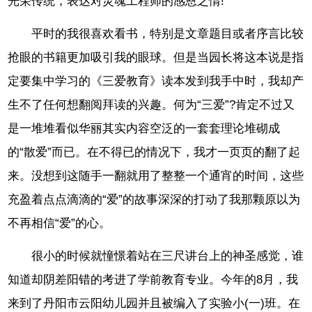
光荣传统，表达对灵魂工程师的感恩之情!
平时的我很喜欢看书，特别是文章题目或者序言比较
抢眼的书籍更加吸引我的眼球。但是当园长将这本说是指
定要集中学习的《三爱教育》读本发到我手中时，我却产
生不了任何想翻阅拜读的兴趣。何为“三爱”?肯定不过又
是一堆堆看似华丽其实内容空泛的一套套理论堆砌成
的“散爱”而已。在不得已的情况下，我才一页页的翻了起
来。没想到这随手一翻就用了整整一个通宵的时间，这些
充盈着点点滴滴的“爱”的故事深深的打动了我那颗原以为
不再相信“爱”的心。
很小的时候就憧憬着站在三尺讲台上的神圣感觉，谁
知道却阴差阳错的考进了学前教育专业。今年的8月，我
来到了丹阳市云阳幼儿园并且被编入了实验小(一)班。在