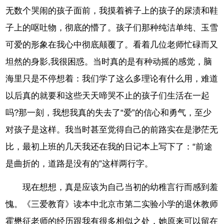
无数个哭闹的孩子面前，我摸着裤子上的孩子的尿渍和鞋
子上的呕吐物，彻底的懵了。孩子们那种纯洁单纯、玉雪
可爱的形象在我心中彻底颠覆了。看着几位老师忙碌而又
坦然的身影,我很困惑。当时真的是有种动摇的感觉，脑
海里只是不停想着：我们学了这么多理论有什么用，难道
以后真的就要和这些天天啼哭不止的孩子们生活在一起
吗?那一刻，我想我真的失去了“爱”的信心和勇气，至少
对孩子是这样。我当时甚至觉得自己的前路实在是渺茫无
比，最初上班的几天我还在我的日记本上写下了：“前途
是曲折的，道路是没有的”这样两行字。
现在想想，真是应该为自己当初的幼稚言行而感到羞
愧。《三爱教育》读本中北京市第二实验小学的退休教师
霍懋征老师的经历跟我有很多相似之处，她原来可以留在