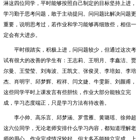
淋这四位同学，平时能够按照自己制定的目标坚持上进，
学习勤于思考问题，敢于主动提问。问问题比解决问题更
重要，说明思考过，若作业和学习能够再细致些，相信一
定会有大进步。
平时很踏实，积极上进，问问题较少，但通过这次考
试有很大的改善的学生有：王志莉、王明月、李鑫洁、贾
尔曼
、王莹莹、刘海波、王凯文、张俊灵、李培如、李培
杰、肖明宇、邱梦辉、程祥、闫文婕、牛雯新、刘颜甫，
这些同学平时上课发言有些胆怯，作业大部分能独立完
成，学习态度端正，只是学习方法有待改善。
李小帅、高乐言、邱梦涵、罗雪雁、黄璐瑶、徐帅超
这六位同学，无论老师安排什么学习内容，都知道理解老
师的用心，作业完成情况较好，但大多不能独立完成，上