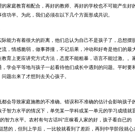
理的家庭教育相配合，再好的教师、再好的学校也不可能产生好
事倍功半。为此，我们必须在以下几个方面形成共识。
。
实际能力有着很大的距离，他们总认为自己不是孩子了，总想摆
交流，情感脆弱，做事莽撞，不记后果，冲动和好奇是他们的最
在教育上更应讲究方式方法，态度不能粗暴，语言不能过激。。
通，学会平等地与孩子一起看待他们成长中遇到的问题。平时要
，问题出来了才想到去关心孩子。
低都会导致家庭施教的不准确。错误和不准确的估计会影响孩子
孩子智力水平的情况下，单凭某一学科或某一单元的学习成绩就
子的智力水平。农村有句古话叫“庄稼看人家的好，孩子看自已的
很聪慧的，但到上学后，一比较就看到了差距，再到中学阶段就心