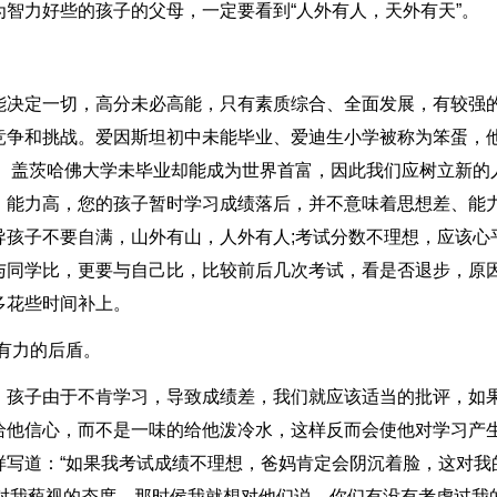
智力好些的孩子的父母，一定要看到“人外有人，天外有天”。
能决定一切，高分未必高能，只有素质综合、全面发展，有较强
竞争和挑战。爱因斯坦初中未能毕业、爱迪生小学被称为笨蛋，
尔。盖茨哈佛大学未毕业却能成为世界首富，因此我们应树立新的
、能力高，您的孩子暂时学习成绩落后，并不意味着思想差、能
导孩子不要自满，山外有山，人外有人;考试分数不理想，应该心
与同学比，更要与自己比，比较前后几次考试，看是否退步，原
多花些时间补上。
有力的后盾。
，孩子由于不肯学习，导致成绩差，我们就应该适当的批评，如
给他信心，而不是一味的给他泼冷水，这样反而会使他对学习产
样写道：“如果我考试成绩不理想，爸妈肯定会阴沉着脸，这对我
父母对我藐视的态度，那时侯我就想对他们说，你们有没有考虑过我