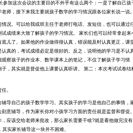
家长参加这次会议的主要目的不外乎有这么两个：一是了解自己孩
学老师，接下来我主要就孩子数学的学习情况跟各位家长说一说
习情况。可以给我或班主任于老师打电话、发短信，也可以通过
测试成绩来大致了解孩子的学习情况。 家长们也可以经常拿起来
有底儿了。如果他的作业做得很认真，错误能及时认真更正，课
是认真的，考试成绩必定是很好的。反之，说明他的学习是不认
细观察孩子的作业本、数学课本上的笔记，不仅了解孩子学习情
例子，其实就是督促他上课要认真听讲。 第二：本次考试试卷结
责任。
力辅导自己的孩子数学学习。其实孩子的学习是他自己的事情，
去刻意辅导，作为家长你对小孩学习方面的责任就是监督和督促
，应该交给老师来批改，那么家长需要干啥?就是看他做完没有
，其实家长辅导这一块并不困难。