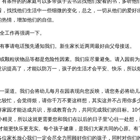
，有条件的的家庭可以多带孩子去书店找他们爱看的书，多听他
看，找找他们生活中一些细微的变化，总之，一切从他们的爱好
的热情，增加他们的自信。
安全工作再强调一下。
在有事请电话预先通知我们。新生家长近两周最好由父母接送。
币或颗粒状物品等都是危险性因素。我们应尽量避免。请入园前为
意识提高了，才能以防万一，孩子的生活才会平安、快乐，所以
另一渠道。我们会将幼儿每月在园表现向您反映，请您务必将幼儿
比较忙，会觉得烦，请你千万不要这样想，其实这并不占用你多
家园才能达成共识，形成教育合力，共同完成我们的目标。10
小精灵，所以这就更需要您和我们在以后的日子里“心往一处想，
天才能更快乐更充实。每个孩子健康，是我们大家共同的心原。有
各位家长放心我们一定会尽全力照顾好你们的孩子，同时对你们