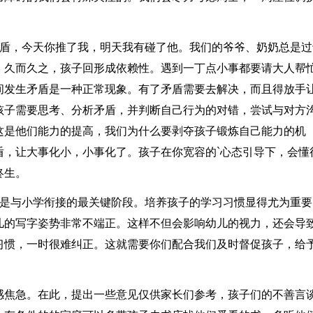
矛盾，今天你推了我，明天我有碰了他。我们的爷爷、奶奶总是过
。久而久之，孩子回形成依赖性。遇到一丁点小事都要请大人帮
间发生矛盾是一种正常现象。有了矛盾需要去解决，而且得放手
孩子需要思考、分析矛盾，并判断自己行为的对错，尝试与对方
这是他们能力的提高，我们为什么要剥夺孩子锻炼自己能力的机
盾，让大事化小，小事化了。孩子在你宽容的`心态引导下，会懂
终生。
，是与小学衔接的最关键阶段。培养孩子的学习习惯显得尤为重要
儿的写字姿势非常不端正。这样不但会影响幼儿的视力，还会导
习惯，一时很难纠正。这就需要你们配合我们及时督促孩子，给
感焦急。在此，提出一些意见仅供家长们参考，孩子们的不善言