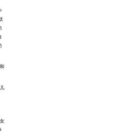
少
默
幼
自
幼
和
儿
女
换