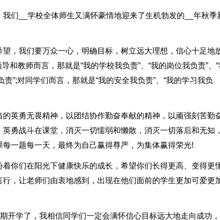
我们__学校全体师生又满怀豪情地迎来了生机勃发的__年秋季
希望，我们要万众一心，明确目标，树立远大理想，信心十足地
导和教师而言，那就是“我的学校我负责”、“我的岗位我负责”、“
负责”;对同学们而言，那就是“我的安全我负责”、“我的学习我负
当的英勇无畏精神，以团结协作勤奋奉献的精神，以顽强刻苦勤
，英勇战斗在课堂，消灭一切懦弱和懒散，消灭一切落后和无知
课每一题每一天，最终为自己赢得尊严，为集体赢得荣光!
盼着你们在阳光下健康快乐的成长，希望你们长得更高、变得更
言行，让老师们由衷地感到，出现在他们面前的学生更加可爱更
学期开学了，我相信同学们一定会满怀信心目标远大地走向成功