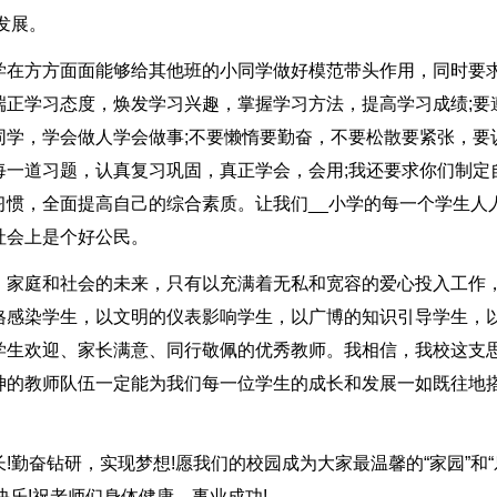
发展。
学在方方面面能够给其他班的小同学做好模范带头作用，同时要
端正学习态度，焕发学习兴趣，掌握学习方法，提高学习成绩;要
同学，学会做人学会做事;不要懒惰要勤奋，不要松散要紧张，要
每一道习题，认真复习巩固，真正学会，会用;我还要求你们制定
惯，全面提高自己的综合素质。让我们__小学的每一个学生人
社会上是个好公民。
、家庭和社会的未来，只有以充满着无私和宽容的爱心投入工作
格感染学生，以文明的仪表影响学生，以广博的知识引导学生，
学生欢迎、家长满意、同行敬佩的优秀教师。我相信，我校这支
神的教师队伍一定能为我们每一位学生的成长和发展一如既往地
勤奋钻研，实现梦想!愿我们的校园成为大家最温馨的“家园”和“
快乐!祝老师们身体健康，事业成功!