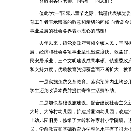
尊敬的各位老师、同学们，同志们：
值此“六一”国际儿童节之际，我谨代表镇党
育工作者表示崇高的敬意和亲切的问候!向青岛
事业发展的社会各界表示衷心的感谢!
去年以来，镇党委政府带领全镇人民，牢固
展，经济和社会各项事业呈现出速度快、效益好
民安居乐业，三个文明建设成果丰硕。镇党委政
和支持力度，优质教育资源覆盖面不断扩大，教
一是实施免费义务教育。落实预算内生均公
学生还免收课本费并提供寄宿生活费补助。
二是加快基础设施建设。配合建设社会主义
大岭、大陈村幼儿园，扩建后显沟幼儿园，改建
上幼儿园旧房，修缮了大岭和许家村小学院墙。
员，学前教育和基础教育办学整体水平有了很大