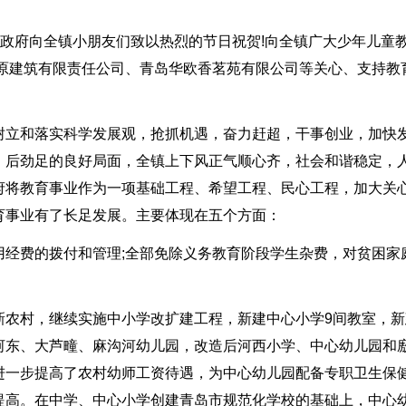
委政府向全镇小朋友们致以热烈的节日祝贺!向全镇广大少年儿童
金原建筑有限责任公司、青岛华欧香茗苑有限公司等关心、支持教
树立和落实科学发展观，抢抓机遇，奋力赶超，干事创业，加快
、后劲足的良好局面，全镇上下风正气顺心齐，社会和谐稳定，
府将教育事业作为一项基础工程、希望工程、民心工程，加大关
育事业有了长足发展。主要体现在五个方面：
用经费的拨付和管理;全部免除义务教育阶段学生杂费，对贫困家
新农村，继续实施中小学改扩建工程，新建中心小学9间教室，新
河东、大芦疃、麻沟河幼儿园，改造后河西小学、中心幼儿园和
进一步提高了农村幼师工资待遇，为中心幼儿园配备专职卫生保
提高。在中学、中心小学创建青岛市规范化学校的基础上，中心