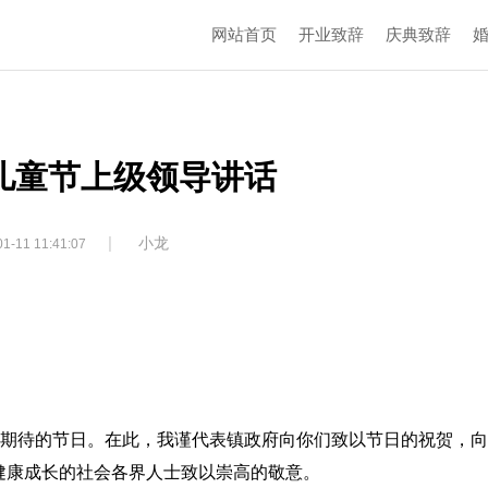
网站首页
开业致辞
庆典致辞
儿童节上级领导讲话
|
小龙
1-11 11:41:07
最期待的节日。在此，我谨代表镇政府向你们致以节日的祝贺，
健康成长的社会各界人士致以崇高的敬意。