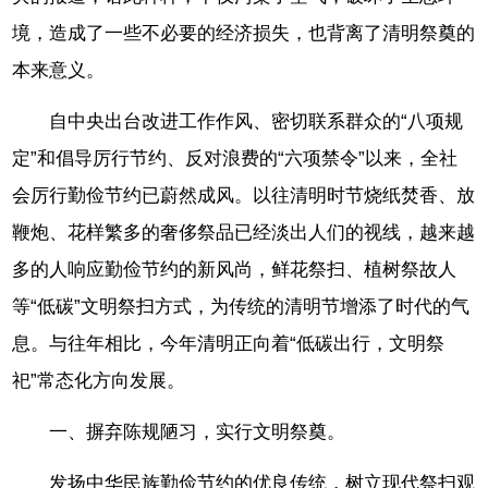
境，造成了一些不必要的经济损失，也背离了清明祭奠的
本来意义。
自中央出台改进工作作风、密切联系群众的“八项规
定”和倡导厉行节约、反对浪费的“六项禁令”以来，全社
会厉行勤俭节约已蔚然成风。以往清明时节烧纸焚香、放
鞭炮、花样繁多的奢侈祭品已经淡出人们的视线，越来越
多的人响应勤俭节约的新风尚，鲜花祭扫、植树祭故人
等“低碳”文明祭扫方式，为传统的清明节增添了时代的气
息。与往年相比，今年清明正向着“低碳出行，文明祭
祀”常态化方向发展。
一、摒弃陈规陋习，实行文明祭奠。
发扬中华民族勤俭节约的优良传统，树立现代祭扫观