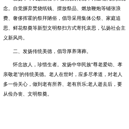
念。自觉摒弃焚烧纸钱、摆放祭品、燃放鞭炮等铺张浪
费、奢侈挥霍的祭拜陋俗，倡导采用集体公祭、家庭追
思、鲜花祭奠等新型文明祭扫方式寄托哀思，弘扬社会主
义新风尚。
二、发扬传统美德，倡导厚养薄葬。
怀念故人，珍惜生者。发扬中华民族“尊老爱幼、孝
亲敬老”的传统美德。老人在世时，应多尽孝道，对老人
多一份关心，做到老有所养、老有所乐;老人逝去后，要
从俭办丧、文明祭奠。