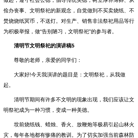
做起，遵守社会公德，倡导传统美德，树立厚养薄葬、从
俭办丧事、文明祭祀的新观念，自觉做到不买卖烧纸、不
焚烧烧纸冥币，不送灯。对生产、销售非法祭祀用品等行
为积极举报，做“告别陋习，文明祭祀”的参与者。
清明节文明祭祀的演讲稿5
尊敬的老师，亲爱的同学们：
大家好!今天我演讲的题目是：文明祭祀，从我做
起。
清明节期间有许多不文明的现象出现，我们应该让文
明祭祀成为一种习惯，变成一种美德。
坟前烧纸钱、蜡烛、香火、放鞭炮等极易引起山林火
灾，每年各地都有惨痛的教训。为了切实加强当前森林防