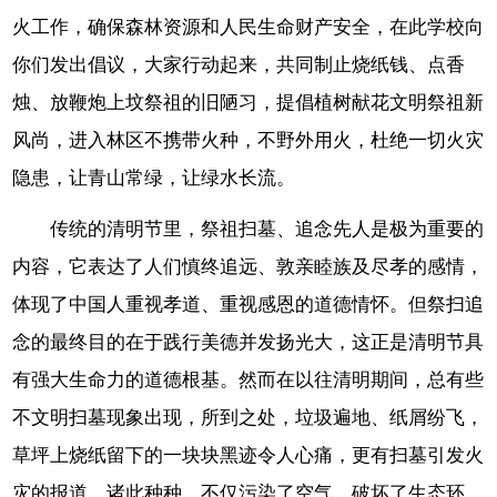
火工作，确保森林资源和人民生命财产安全，在此学校向
你们发出倡议，大家行动起来，共同制止烧纸钱、点香
烛、放鞭炮上坟祭祖的旧陋习，提倡植树献花文明祭祖新
风尚，进入林区不携带火种，不野外用火，杜绝一切火灾
隐患，让青山常绿，让绿水长流。
传统的清明节里，祭祖扫墓、追念先人是极为重要的
内容，它表达了人们慎终追远、敦亲睦族及尽孝的感情，
体现了中国人重视孝道、重视感恩的道德情怀。但祭扫追
念的最终目的在于践行美德并发扬光大，这正是清明节具
有强大生命力的道德根基。然而在以往清明期间，总有些
不文明扫墓现象出现，所到之处，垃圾遍地、纸屑纷飞，
草坪上烧纸留下的一块块黑迹令人心痛，更有扫墓引发火
灾的报道，诸此种种，不仅污染了空气，破坏了生态环