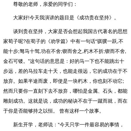
尊敬的老师，亲爱的同学们：
大家好!今天我演讲的题目是《成功贵在坚持》。
谈到贵在坚持，大家是否会想起我国古代著名的思想
家荀子呢?在荀子的《劝学篇》中有一句话“骐骥一跃,不
能十步;驽马十驾,功在不舍;锲而舍之,朽木不折;锲而不舍,
金石可镂。”这句话的意思是：好的马一下也不能跳出十
步远，差的马拉车走十天，也能走很远，它的成功在于不
放弃。如果半途而废，即使是一块朽木，你也刻不动它;
然而只要你一直刻下去不放弃，哪怕是金属、石头，都能
雕刻成功。这就是说，成功的秘诀不在于一蹴而就，而在
于你是否能够持之以恒。 曾有这样一个故事。
新生开学，老师说：“今天只学一件最容易的事情，