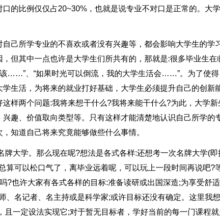
口的比例仅仅占20~30%，也就是说专业不对口是正常的。大
对自己所学专业的不喜欢或者没有兴趣等，都会影响大学生的学
因，但其中一点也许是大学生们所共有的，那就是:很多毕业生在
该……”、“如果时光可以倒流，我的大学生活会……”。为了使得
大学生活，为将来的就业打好基础，大学生必须提升自己的创新
这样两个问题:我将来想干什么?我将来能干什么?为此，大学新
、兴趣、价值取向类型等。只有这样才能清楚地认识自己所学的
次，知道自己将来究竟能够做些什么事情。
名牌大学。那么现在呢?想法是各式各样:还想考一次名牌大学(即
，总算可以松口气了，离毕业远着呢，可以玩上一段时间再说吧?
吗?也许大家有各式各样的目标:准备读研或出国深造;为享受舒
律师、名记者、名主持或是科学家;或许目标还没有确定。这里我
，且一定设法实现它;对于暂无目标者，学好当前的每一门课程就