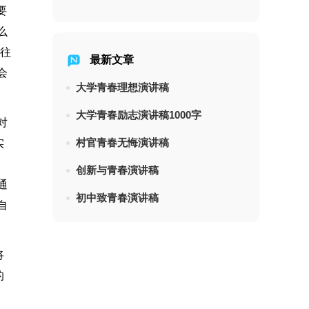
要
么
，往
最新文章
会
大学青春理想演讲稿
大学青春励志演讲稿1000字
对
村官青春无悔演讲稿
实
创新与青春演讲稿
通
初中致青春演讲稿
自
将
的