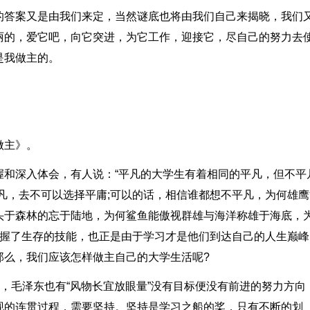
的答案又是由我们来定，当然谜底也将由我们自己来揭晓，我们
丽的，爱它吧，向它突进，为它工作，迎接它，尽自己的努力去
是我做主的。
做主》。
握和深入体会，有人说：“平凡的大学生有着相同的平凡，但不平
凡，去不可以选择平庸;可以的话，相信谁都想不平凡，为何雄鹰
头于森林的忘于陆地，为何鲨鱼能傲视群雄与海洋称雄于海底，
掌握了生存的技能，也正是由于学习才是他们到达自己的人生巅峰
那么，我们应该怎样做主自己的大学生活呢?
”，毛泽东也有“风物长宜放眼量”没有目标便没有前进的努力方向
现的连贯过程，需要坚持。坚持是学习之船的桨，只有不断的划