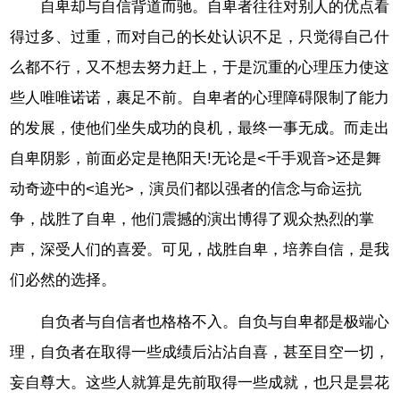
自卑却与自信背道而驰。自卑者往往对别人的优点看
得过多、过重，而对自己的长处认识不足，只觉得自己什
么都不行，又不想去努力赶上，于是沉重的心理压力使这
些人唯唯诺诺，裹足不前。自卑者的心理障碍限制了能力
的发展，使他们坐失成功的良机，最终一事无成。而走出
自卑阴影，前面必定是艳阳天!无论是<千手观音>还是舞
动奇迹中的<追光>，演员们都以强者的信念与命运抗
争，战胜了自卑，他们震撼的演出博得了观众热烈的掌
声，深受人们的喜爱。可见，战胜自卑，培养自信，是我
们必然的选择。
自负者与自信者也格格不入。自负与自卑都是极端心
理，自负者在取得一些成绩后沾沾自喜，甚至目空一切，
妄自尊大。这些人就算是先前取得一些成就，也只是昙花