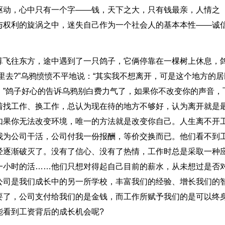
驱动，心中只有一个字——钱，天下之大，只有钱最亲，人情之
与权利的旋涡之中，迷失自己作为一个社会人的基本本性——诚
算飞往东方，途中遇到了一只鸽子，它俩停靠在一棵树上休息，
里去?”乌鸦愤愤不平地说：“其实我不想离开，可是这个地方的居
。”鸽子好心的告诉乌鸦别白费力气了，如果你不改变你的声音，
着找工作、换工作，总认为现在待的地方不够好，认为离开就是
如果你无法改变环境，唯一的方法就是改变你自己。人生离不开
我为公司干活，公司付我一份报酬，等价交换而已。他们看不到
经逐渐破灭了。没有了信心、没有了热情，工作时总是采取一种
一小时的活……他们只想对得起自己目前的薪水，从未想过是否
公司是我们成长中的另一所学校，丰富我们的经验、增长我们的
要了，公司支付给我们的是金钱，而工作所赋予我们的是可以终
能看到工资背后的成长机会呢?