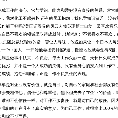
完成工作的决心。它与学识、能力和爱好没有直接的关系。常常
业，我对化工不感兴趣;还有的员工抱怨，我化学知识贫乏，没有
工作能干好吗?美国证券界的风云人物苏珊博士自幼非常喜欢音乐
在自己不喜欢的领域里取得成就时，她说道：“不管喜欢不喜欢，
海尔集团总裁张瑞敏的话，更让人寻味，他说如果让一个日本人每
是一个中国人，一开始他会按安排擦6遍，慢慢地他就会觉得5遍、
毛病是做事不认真、不负责。每天工作欠缺一点，天长日久就成
的优劣，并不是一个人成功的关键。只有全身心的投入到工作中
的成绩。抱怨和埋怨，正是工作不负责任的表现。
单单是对企业没有价值，就是自己，对自己的家庭和社会都没有
谁会去相信他，信任他和尊重他。他不但失去了在企业的价值，
，谁都不会信任一样。对工作不服责任，就是对自己的放任。因
我们的存在具有了真实的意义。为自己工作，就得拿出100%的
会和你不期而遇。