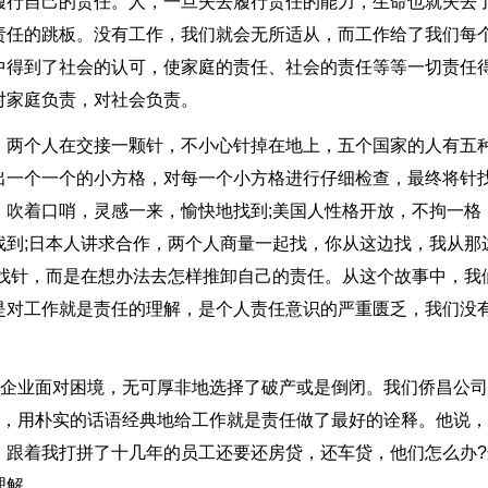
履行自己的责任。人，一旦失去履行责任的能力，生命也就失去
责任的跳板。没有工作，我们就会无所适从，而工作给了我们每
中得到了社会的认可，使家庭的责任、社会的责任等等一切责任
对家庭负责，对社会负责。
，两个人在交接一颗针，不小心针掉在地上，五个国家的人有五
出一个一个的小方格，对每一个小方格进行仔细检查，最终将针
，吹着口哨，灵感一来，愉快地找到;美国人性格开放，不拘一格
找到;日本人讲求合作，两个人商量一起找，你从这边找，我从那
去找针，而是在想办法去怎样推卸自己的责任。从这个故事中，我
是对工作就是责任的理解，是个人责任意识的严重匮乏，我们没
些企业面对困境，无可厚非地选择了破产或是倒闭。我们侨昌公
中，用朴实的话语经典地给工作就是责任做了最好的诠释。他说
，跟着我打拼了十几年的员工还要还房贷，还车贷，他们怎么办?
理解。