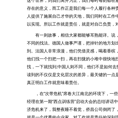
这个世界，到我们离开为止，我们每时每刻都在
存在的意义，而工作正是我们每一个人履行各种
人提供了施展自己才华的天地，我们同时在工作
以实现。所以工作就是责任，就是对自己负责，
有一则故事，相信大家都能够耳熟能详。说
不同的找法。德国人做事严谨，把掉针的地方划
到。法国人非常浪漫，他们凭借灵感，喝着香槟
他们找一个扫把一扫，再在扫拢的小堆中很快地
找，一下就找到;中国人则不同，他们不是如何
读到的不仅仅是文化层次的差异，最关键的一点
真正明白工作就意味着责任。
，在“次带危机”席卷大江南北的环境下，一
经理在第一期“西点训练营”启动大会的总结讲话
济危机来了，我整夜睡不着觉，侨昌公司倒闭了
就是一个优秀的企业家，对工作就是责任的深刻