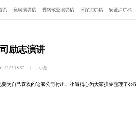
首页
竞聘演讲稿
爱岗敬业演讲稿
环保演讲稿
安全演讲稿
司励志演讲
|
小龙
1-23 06:15:57
也要为自己喜欢的这家公司付出。小编精心为大家搜集整理了公